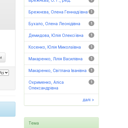
Брежнєва, О. Г., ред.
Брежнєва, Олена Геннадіївна
1
Бухало, Олена Леонідівна
1
Демидова, Юлія Олексіївна
1
Косенко, Юлія Миколаївна
1
Макаренко, Лілія Василівна
1
Макаренко, Світлана Іванівна
1
Охрименко, Аліса
1
Олександрівна
далі >
Тема