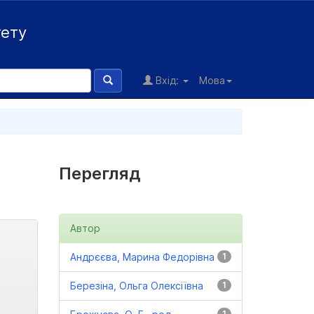
тету
Вхід:
Мова
Перегляд
Автор
Андрєєва, Марина Федорівна
1
Березіна, Ольга Олексіївна
1
1