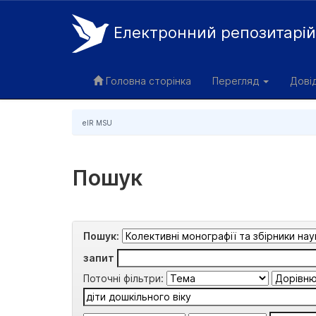
Електронний репозитарі
Skip
navigation
Головна сторінка
Перегляд
Дові
eIR MSU
Пошук
Пошук:
запит
Поточні фільтри: