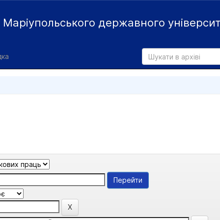
й
Маріупольського державного універси
дка