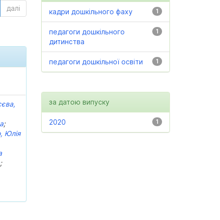
далі
кадри дошкільного фаху
1
педагоги дошкільного
1
дитинства
педагоги дошкільної освіти
1
за датою випуску
єва,
2020
1
а
;
, Юлія
а
а
;