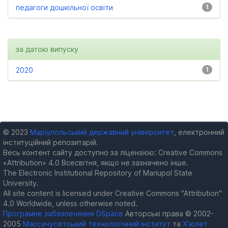
педагоги дошкільної освіти
1
за датою випуску
2020
1
© 2023
Маріупольський державний університет
, електронний
інституційний репозитарій.
Весь контент сайту доступно за ліцензією: Creative Commons
«Attribution» 4.0 Всесвітня, якщо не зазначено інше.
The Electronic Institutional Repository of Mariupol State
University.
All site content is licensed under Creative Commons "Attribution"
4.0 Worldwide, unless otherwise noted.
Програмне забезпечення DSpace
Авторські права © 2002-
2005
Массачусетський технологічний інститут
та
Х’юлет