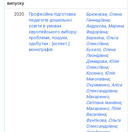
випуску
2020
Професійна підготовка
Брежнєва, Олена
педагогів дошкільної
Геннадіївна
;
освіти в умовах
Андрєєва, Марина
європейського вибору:
Федорівна
;
проблеми, пошуки,
Березіна, Ольга
здобутки : [колект.]
Олексіївна
;
монографія
Бухало, Олена
Леонідівна
;
Демидова, Юлія
Олексіївна
;
Косенко, Юлія
Миколаївна
;
Охрименко, Аліса
Олександрівна
;
Макаренко,
Світлана Іванівна
;
Макаренко, Лілія
Василівна
;
Фунтікова, Ольга
Олександрівна
;
Щербакова,