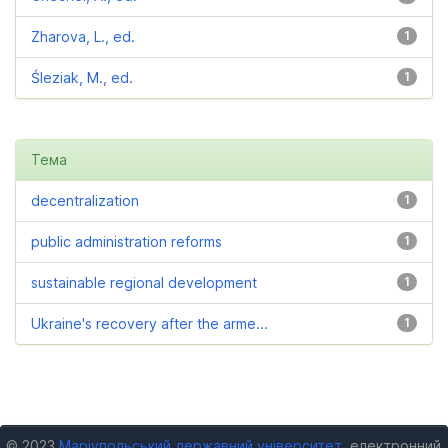
Zharova, L., ed.
1
Śleziak, M., ed.
1
Тема
decentralization
1
public administration reforms
1
sustainable regional development
1
Ukraine's recovery after the arme...
1
© 2023
Маріупольський державний університет
, електронний