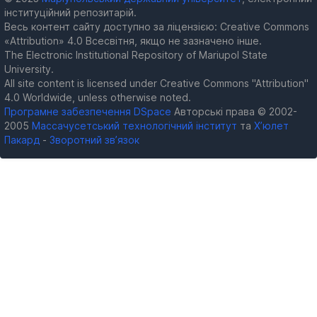
інституційний репозитарій.
Весь контент сайту доступно за ліцензією: Creative Commons
«Attribution» 4.0 Всесвітня, якщо не зазначено інше.
The Electronic Institutional Repository of Mariupol State
University.
All site content is licensed under Creative Commons "Attribution"
4.0 Worldwide, unless otherwise noted.
Програмне забезпечення DSpace
Авторські права © 2002-
2005
Массачусетський технологічний інститут
та
Х’юлет
Пакард
-
Зворотний зв’язок