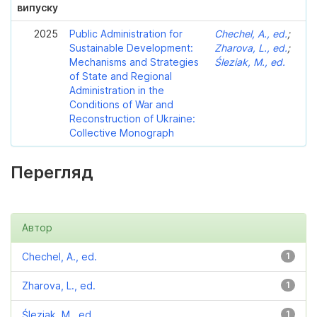
випуску
2025
Public Administration for
Chechel, A., ed.
;
Sustainable Development:
Zharova, L., ed.
;
Mechanisms and Strategies
Śleziak, M., ed.
of State and Regional
Administration in the
Conditions of War and
Reconstruction of Ukraine:
Collective Monograph
Перегляд
Автор
Chechel, A., ed.
1
Zharova, L., ed.
1
Śleziak, M., ed.
1