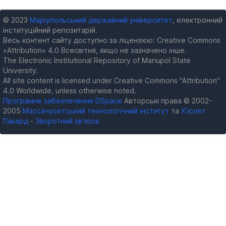
© 2023
Маріупольський державний університет
, електронний
інституційний репозитарій.
Весь контент сайту доступно за ліцензією: Creative Commons
«Attribution» 4.0 Всесвітня, якщо не зазначено інше.
The Electronic Institutional Repository of Mariupol State
University.
All site content is licensed under Creative Commons "Attribution"
4.0 Worldwide, unless otherwise noted.
Програмне забезпечення DSpace
Авторські права © 2002-
2005
Массачусетський технологічний інститут
та
Х’юлет
Пакард
-
Зворотний зв’язок