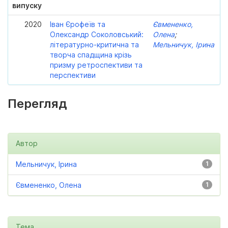
випуску
2020
Іван Єрофеїв та
Євмененко,
Олександр Соколовський:
Олена
;
літературно-критична та
Мельничук, Ірина
творча спадщина крізь
призму ретроспективи та
перспективи
Перегляд
Автор
Мельничук, Ірина
1
Євмененко, Олена
1
Тема