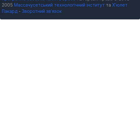
2005
Массачусетський технологічний інститут
та
Х’юлет
Пакард
-
Зворотний зв’язок