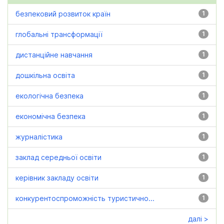
безпековий розвиток країн
1
глобальні трансформації
1
дистанційне навчання
1
дошкільна освіта
1
екологічна безпека
1
економічна безпека
1
журналістика
1
заклад середньої освіти
1
керівник закладу освіти
1
конкурентоспроможність туристично...
1
далі >