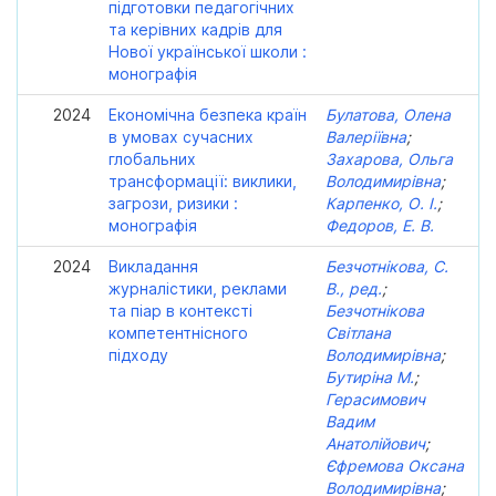
підготовки педагогічних
та керівних кадрів для
Нової української школи :
монографія
2024
Економічна безпека країн
Булатова, Олена
в умовах сучасних
Валеріївна
;
глобальних
Захарова, Ольга
трансформації: виклики,
Володимирівна
;
загрози, ризики :
Карпенко, О. І.
;
монографія
Федоров, Е. В.
2024
Викладання
Безчотнікова, С.
журналістики, реклами
В., ред.
;
та піар в контексті
Безчотнікова
компетентнісного
Світлана
підходу
Володимирівна
;
Бутиріна М.
;
Герасимович
Вадим
Анатолійович
;
Єфремова Оксана
Володимирівна
;