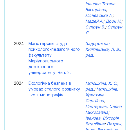
Іванова Тетяна
Вікторівна
;
Лісневська А.
;
Мадей А.
;
Дрок Н.
;
Супрун В.
;
Супрун
Л.
2024
Магістерські студії
Задорожна-
психолого-педагогічного
Княгницька, Л. В.,
факультету
ред.
Маріупольського
державного
університету. Вип. 2.
2024
Екологічна безпека в
Мітюшкіна, Х. С.,
умовах сталого розвитку
ред.
;
Мітюшкіна,
: кол. монографія
Христина
Сергіївна
;
Пастернак, Олена
Миколаївна
;
Іванова, Вікторія
Віталіївна
;
Петрик,
Ірина Вікторівна
;