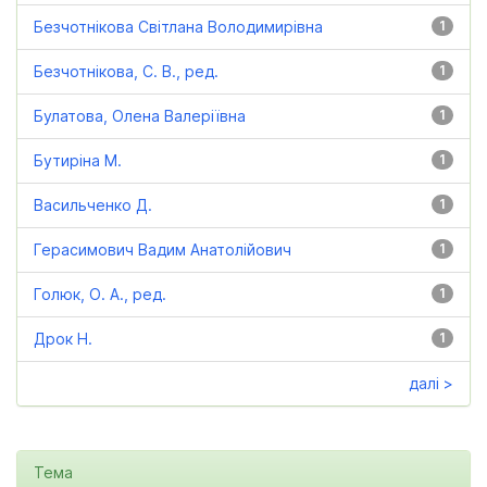
Безчотнікова Світлана Володимирівна
1
Безчотнікова, С. В., ред.
1
Булатова, Олена Валеріївна
1
Бутиріна М.
1
Васильченко Д.
1
Герасимович Вадим Анатолійович
1
Голюк, О. А., ред.
1
Дрок Н.
1
далі >
Тема