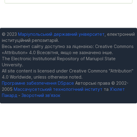
© 2023
Маріупольський державний університет
, електронний
інституційний репозитарій.
Весь контент сайту доступно за ліцензією: Creative Commons
«Attribution» 4.0 Всесвітня, якщо не зазначено інше.
The Electronic Institutional Repository of Mariupol State
University.
All site content is licensed under Creative Commons "Attribution"
4.0 Worldwide, unless otherwise noted.
Програмне забезпечення DSpace
Авторські права © 2002-
2005
Массачусетський технологічний інститут
та
Х’юлет
Пакард
-
Зворотний зв’язок