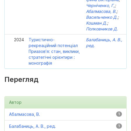
Черніченко, Г,
;
Абалмасова, В.
;
Васильченко Д.
;
Кошман Д.
;
Полковников Д.
2024
Туристично-
Балабаниць, А. В.,
рекреаційний потенціал
ред.
Приазов’я: стан, виклики,
стратегічні орієнтири :
монографія
Перегляд
Автор
Абалмасова, В.
1
Балабаниць, А. В., ред.
1