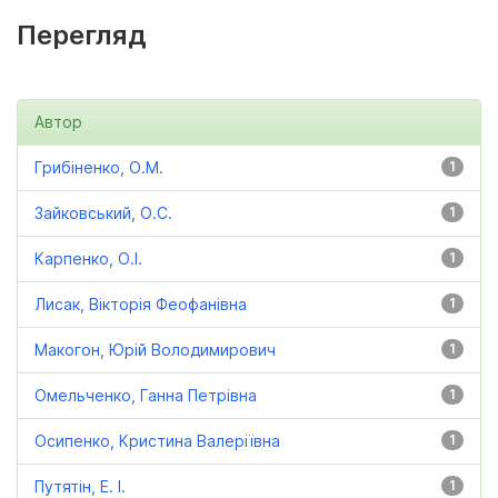
Перегляд
Автор
Грибіненко, О.М.
1
Зайковський, О.С.
1
Карпенко, О.І.
1
Лисак, Вікторія Феофанівна
1
Макогон, Юрій Володимирович
1
Омельченко, Ганна Петрівна
1
Осипенко, Кристина Валеріївна
1
Путятін, Е. І.
1