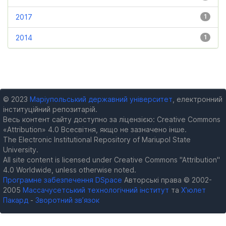
2017
1
2014
1
© 2023
Маріупольський державний університет
, електронний
інституційний репозитарій.
Весь контент сайту доступно за ліцензією: Creative Commons
«Attribution» 4.0 Всесвітня, якщо не зазначено інше.
The Electronic Institutional Repository of Mariupol State
University.
All site content is licensed under Creative Commons "Attribution"
4.0 Worldwide, unless otherwise noted.
Програмне забезпечення DSpace
Авторські права © 2002-
2005
Массачусетський технологічний інститут
та
Х’юлет
Пакард
-
Зворотний зв’язок