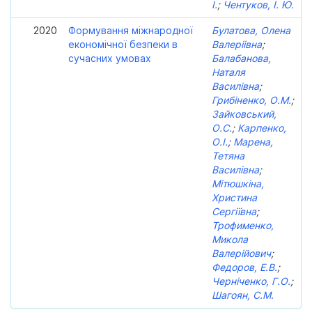
І.
;
Чентуков, І. Ю.
2020
Формування міжнародної
Булатова, Олена
економічної безпеки в
Валеріівна
;
сучасних умовах
Балабанова,
Наталя
Василівна
;
Грибіненко, О.М.
;
Зайковський,
О.С.
;
Карпенко,
О.І.
;
Марена,
Тетяна
Василівна
;
Мітюшкіна,
Христина
Сергіївна
;
Трофименко,
Микола
Валерійович
;
Федоров, Е.В.
;
Черніченко, Г.О.
;
Шагоян, С.М.