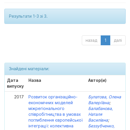
Результати 1-3 зі 3.
назад
1
далі
Знайдені матеріали:
Дата
Назва
Автор(и)
випуску
2017
Розвиток організаційно-
Булатова, Олена
економічних моделей
Валеріївна
;
міжрегіонального
Балабанова,
співробітництва в умовах
Наталя
поглиблення європейської
Василівна
;
інтеграції: колективна
Беззубченко,