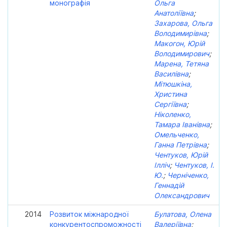
монографія
Ольга
Анатоліївна
;
Захарова, Ольга
Володимирівна
;
Макогон, Юрій
Володимирович
;
Марена, Тетяна
Василівна
;
Мітюшкіна,
Христина
Сергіївна
;
Ніколенко,
Тамара Іванівна
;
Омельченко,
Ганна Петрівна
;
Чентуков, Юрій
Ілліч
;
Чентуков, І.
Ю.
;
Черніченко,
Геннадій
Олександрович
2014
Розвиток міжнародної
Булатова, Олена
конкурентоспроможності
Валеріївна
;