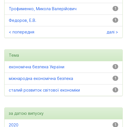
Трофименко, Микола Валерійович
1
Федоров, Е.В.
1
< попередня
далі >
Тема
економічна безпека України
1
міжнародна економічна безпека
1
сталий розвиток світової економіки
1
за датою випуску
2020
1