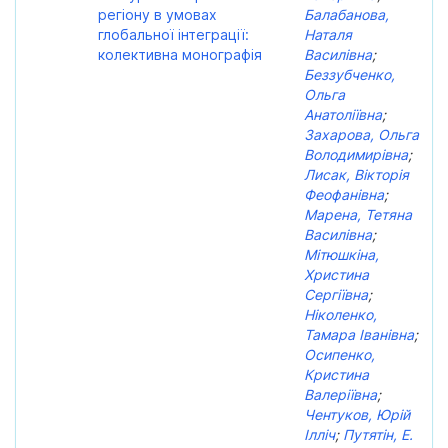
регіону в умовах
Балабанова,
глобальної інтеграції:
Наталя
колективна монографія
Василівна
;
Беззубченко,
Ольга
Анатоліївна
;
Захарова, Ольга
Володимирівна
;
Лисак, Вікторія
Феофанівна
;
Марена, Тетяна
Василівна
;
Мітюшкіна,
Христина
Сергіївна
;
Ніколенко,
Тамара Іванівна
;
Осипенко,
Кристина
Валеріївна
;
Чентуков, Юрій
Ілліч
;
Путятін, Е.