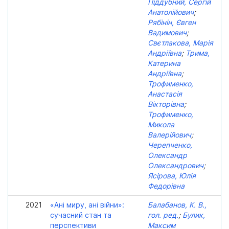
Піддубний, Сергій
Анатолійович
;
Рябінін, Євген
Вадимович
;
Свєтлакова, Марія
Андріївна
;
Трима,
Катерина
Андріївна
;
Трофименко,
Анастасія
Вікторівна
;
Трофименко,
Микола
Валерійович
;
Черепченко,
Олександр
Олександрович
;
Ясірова, Юлія
Федорівна
2021
«Ані миру, ані війни»:
Балабанов, К. В.,
сучасний стан та
гол. ред.
;
Булик,
перспективи
Максим