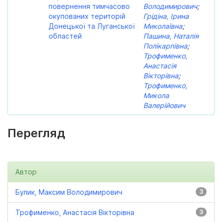
повернення тимчасово
Володимирович
;
окупованих територій
Грідіна, Ірина
Донецької та Луганської
Миколаївна
;
областей
Пашина, Наталія
Полікарпівна
;
Трофименко,
Анастасія
Вікторівна
;
Трофименко,
Микола
Валерійович
Перегляд
Автор
Булик, Максим Володимирович
3
Трофименко, Анастасія Вікторівна
3