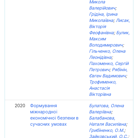
Микола
Валерійович
;
Грідіна, Ірина
Миколаївна
;
Лисак,
Вікторія
Феофанівна
;
Булик,
Максим
Володимирович
;
Гільченко, Олена
Леонідівна
;
Пахоменко, Сергій
Петрович
;
Рябінін,
Євген Вадимович
;
Трофименко,
Анастасія
Вікторівна
2020
Формування
Булатова, Олена
міжнародної
Валеріівна
;
економічної безпеки в
Балабанова,
сучасних умовах
Наталя Василівна
;
Грибіненко, О.М.
;
Зайковський, О.С.
;