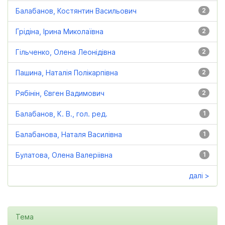
Балабанов, Костянтин Васильович
2
Грідіна, Ірина Миколаївна
2
Гільченко, Олена Леонідівна
2
Пашина, Наталія Полікарпівна
2
Рябінін, Євген Вадимович
2
Балабанов, К. В., гол. ред.
1
Балабанова, Наталя Василівна
1
Булатова, Олена Валеріівна
1
далі >
Тема