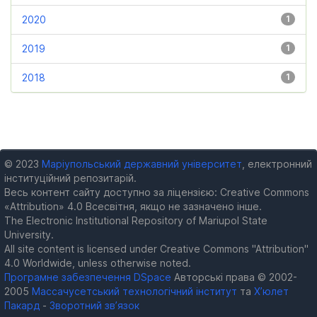
2020
1
2019
1
2018
1
© 2023
Маріупольський державний університет
, електронний
інституційний репозитарій.
Весь контент сайту доступно за ліцензією: Creative Commons
«Attribution» 4.0 Всесвітня, якщо не зазначено інше.
The Electronic Institutional Repository of Mariupol State
University.
All site content is licensed under Creative Commons "Attribution"
4.0 Worldwide, unless otherwise noted.
Програмне забезпечення DSpace
Авторські права © 2002-
2005
Массачусетський технологічний інститут
та
Х’юлет
Пакард
-
Зворотний зв’язок