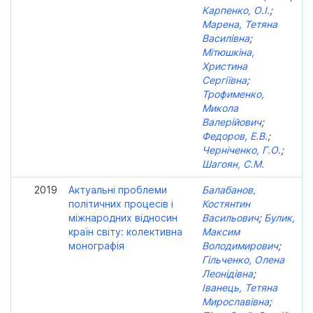
Карпенко, О.І.
;
Марена, Тетяна
Василівна
;
Мітюшкіна,
Христина
Сергіївна
;
Трофименко,
Микола
Валерійович
;
Федоров, Е.В.
;
Черніченко, Г.О.
;
Шагоян, С.М.
2019
Актуальні проблеми
Балабанов,
політичних процесів і
Костянтин
міжнародних відносин
Васильович
;
Булик,
країн світу: колективна
Максим
монографія
Володимирович
;
Гільченко, Олена
Леонідівна
;
Іванець, Тетяна
Мирославівна
;