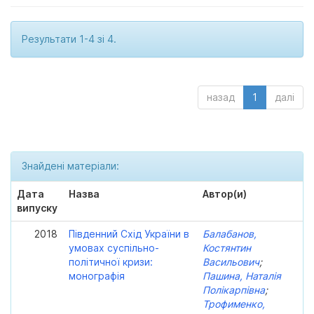
Результати 1-4 зі 4.
назад
1
далі
Знайдені матеріали:
Дата
Назва
Автор(и)
випуску
2018
Південний Схід України в
Балабанов,
умовах суспільно-
Костянтин
політичної кризи:
Васильович
;
монографія
Пашина, Наталія
Полікарпівна
;
Трофименко,