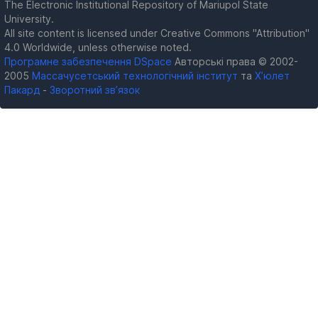
The Electronic Institutional Repository of Mariupol State
University.
All site content is licensed under Creative Commons "Attribution"
4.0 Worldwide, unless otherwise noted.
Програмне забезпечення DSpace
Авторські права © 2002-
2005
Массачусетський технологічний інститут
та
Х’юлет
Пакард
-
Зворотний зв’язок