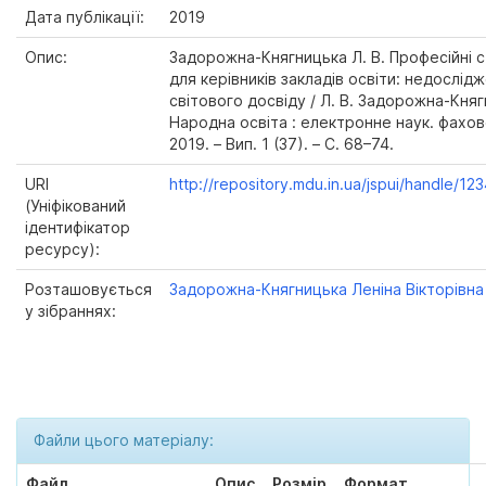
Дата публікації:
2019
Опис:
Задорожна-Княгницька Л. В. Професійні 
для керівників закладів освіти: недослід
світового досвіду / Л. В. Задорожна-Княг
Народна освіта : електронне наук. фахов
2019. – Вип. 1 (37). – С. 68–74.
URI
http://repository.mdu.in.ua/jspui/handle/1
(Уніфікований
ідентифікатор
ресурсу):
Розташовується
Задорожна-Княгницька Леніна Вікторівна
у зібраннях:
Файли цього матеріалу:
Файл
Опис
Розмір
Формат