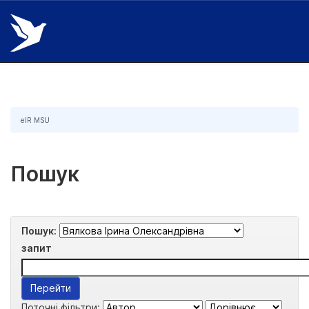
Skip
navigation
eIR MSU
Пошук
Пошук:
запит
Поточні фільтри: