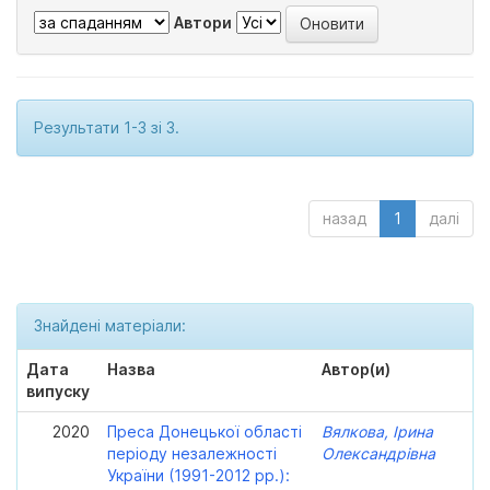
Автори
Результати 1-3 зі 3.
назад
1
далі
Знайдені матеріали:
Дата
Назва
Автор(и)
випуску
2020
Преса Донецької області
Вялкова, Ірина
періоду незалежності
Олександрівна
України (1991-2012 рр.):