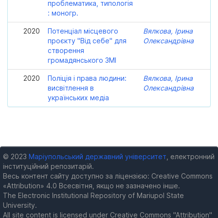
проблематика, типологія
: моногр.
2020
Потенціал місцевого
Вялкова, Ірина
проєкту "Від себе" для
Олександрівна
створення
громадянського ЗМІ
2020
Поліція і права людини:
Вялкова, Ірина
висвітлення в
Олександрівна
українських медіа
© 2023
Маріупольський державний університет
, електронний
інституційний репозитарій.
Весь контент сайту доступно за ліцензією: Creative Commons
«Attribution» 4.0 Всесвітня, якщо не зазначено інше.
The Electronic Institutional Repository of Mariupol State
University.
All site content is licensed under Creative Commons "Attribution"