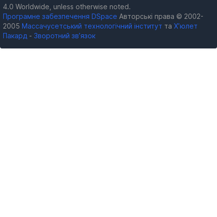
4.0 Worldwide, unless otherwise noted.
Програмне забезпечення DSpace
Авторські права © 2002-
2005
Массачусетський технологічний інститут
та
Х’юлет
Пакард
-
Зворотний зв’язок