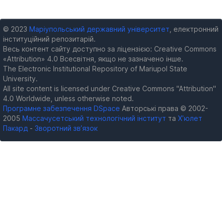
© 2023
Маріупольський державний університет
, електронний
інституційний репозитарій.
Весь контент сайту доступно за ліцензією: Creative Commons
«Attribution» 4.0 Всесвітня, якщо не зазначено інше.
The Electronic Institutional Repository of Mariupol State
University.
All site content is licensed under Creative Commons "Attribution"
4.0 Worldwide, unless otherwise noted.
Програмне забезпечення DSpace
Авторські права © 2002-
2005
Массачусетський технологічний інститут
та
Х’юлет
Пакард
-
Зворотний зв’язок