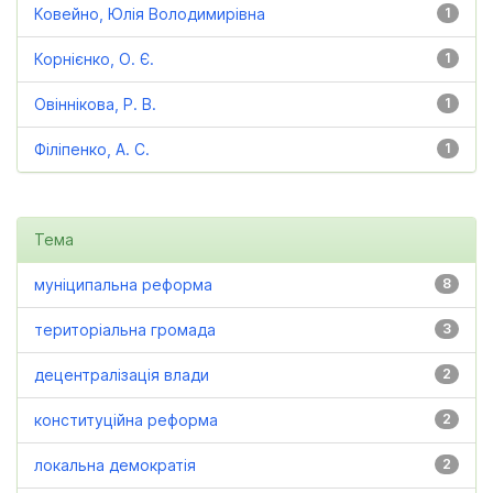
Ковейно, Юлія Володимирівна
1
Корнієнко, О. Є.
1
Овіннікова, Р. В.
1
Філіпенко, А. С.
1
Тема
муніципальна реформа
8
територіальна громада
3
децентралізація влади
2
конституційна реформа
2
локальна демократія
2