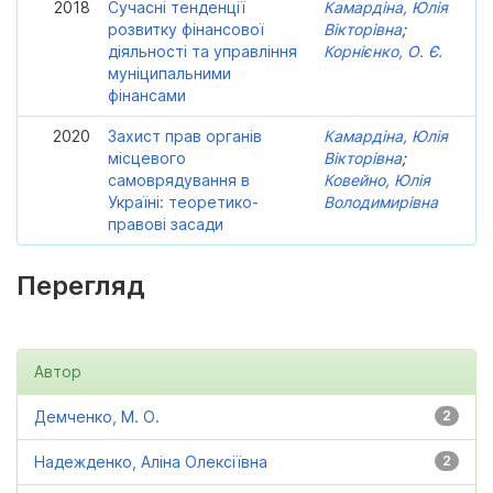
2018
Сучасні тенденції
Камардіна, Юлія
розвитку фінансової
Вікторівна
;
діяльності та управління
Корнієнко, О. Є.
муніципальними
фінансами
2020
Захист прав органів
Камардіна, Юлія
місцевого
Вікторівна
;
самоврядування в
Ковейно, Юлія
Україні: теоретико-
Володимирівна
правові засади
Перегляд
Автор
Демченко, М. О.
2
Надежденко, Аліна Олексіївна
2