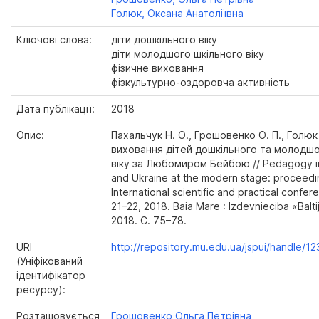
Голюк, Оксана Анатоліївна
Ключові слова:
діти дошкільного віку
діти молодшого шкільного віку
фізичне виховання
фізкультурно-оздоровча активність
Дата публікації:
2018
Опис:
Пахальчук Н. О., Грошовенко О. П., Голюк 
виховання дітей дошкільного та молодшо
віку за Любомиром Бейбою // Pedagogy in
and Ukraine at the modern stage: proceedi
International scientific and practical conf
21–22, 2018. Baia Mare : Izdevnieciba «Balti
2018. С. 75–78.
URI
http://repository.mu.edu.ua/jspui/handle/
(Уніфікований
ідентифікатор
ресурсу):
Розташовується
Грошовенко Ольга Петрівна