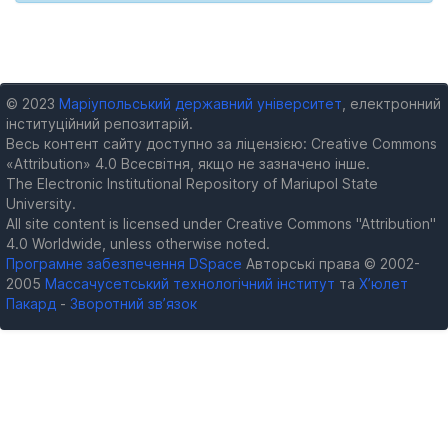
© 2023
Маріупольський державний університет
, електронний
інституційний репозитарій.
Весь контент сайту доступно за ліцензією: Creative Commons
«Attribution» 4.0 Всесвітня, якщо не зазначено інше.
The Electronic Institutional Repository of Mariupol State
University.
All site content is licensed under Creative Commons "Attribution"
4.0 Worldwide, unless otherwise noted.
Програмне забезпечення DSpace
Авторські права © 2002-
2005
Массачусетський технологічний інститут
та
Х’юлет
Пакард
-
Зворотний зв’язок