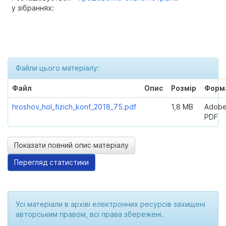
у зібраннях:
Файли цього матеріалу:
Файл
Опис
Розмір
Форм
hroshov_hol_fizich_konf_2018_75.pdf
1,8 MB
Adob
PDF
Показати повний опис матеріалу
Перегляд статистики
Усі матеріали в архіві електронних ресурсів захищені
авторським правом, всі права збережені.