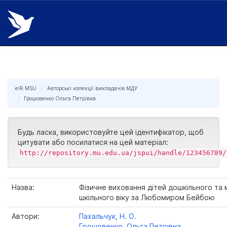
Skip
navigation
eIR MSU
Авторські колекції викладачів МДУ
Грошовенко Ольга Петрівна
Будь ласка, використовуйте цей ідентифікатор, щоб
цитувати або посилатися на цей матеріал:
http://repository.mu.edu.ua/jspui/handle/123456789/
Назва:
Фізичне виховання дітей дошкільного та
шкільного віку за Любомиром Бейбою
Автори:
Пахальчук, Н. О.
Грошовенко, Ольга Петрівна