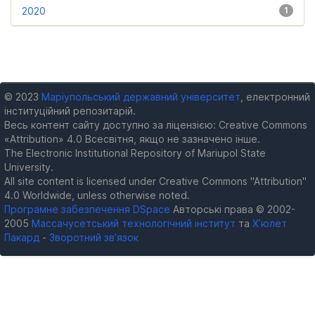
2020
1
© 2023
Маріупольський державний університет
, електронний
інституційний репозитарій.
Весь контент сайту доступно за ліцензією: Creative Commons
«Attribution» 4.0 Всесвітня, якщо не зазначено інше.
The Electronic Institutional Repository of Mariupol State
University.
All site content is licensed under Creative Commons "Attribution"
4.0 Worldwide, unless otherwise noted.
Програмне забезпечення DSpace
Авторські права © 2002-
2005
Массачусетський технологічний інститут
та
Х’юлет
Пакард
-
Зворотний зв’язок