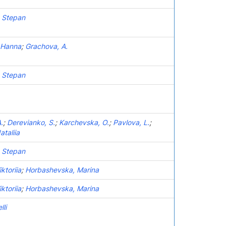
 Stepan
 Hanna
;
Grachova, A.
 Stepan
.
;
Derevianko, S.
;
Karchevska, O.
;
Pavlova, L.
;
taliia
 Stepan
ktoriia
;
Horbashevska, Marina
ktoriia
;
Horbashevska, Marina
li