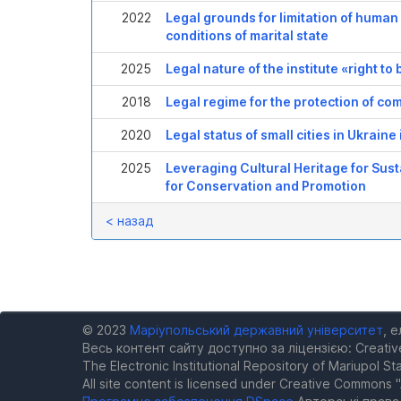
2022
Legal grounds for limitation of huma
conditions of marital state
2025
Legal nature of the institute «right to
2018
Legal regime for the protection of com
2020
Legal status of small cities in Ukraine
2025
Leveraging Cultural Heritage for Su
for Conservation and Promotion
< назад
© 2023
Маріупольський державний університет
, 
Весь контент сайту доступно за ліцензією: Creativ
The Electronic Institutional Repository of Mariupol Sta
All site content is licensed under Creative Commons "