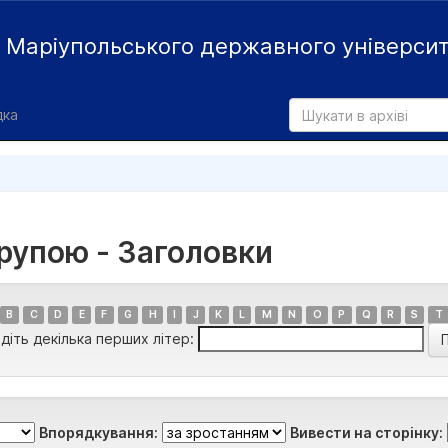
й
Маріупольського державного універси
дка
групою - Заголовки
B
C
D
E
F
G
H
I
J
K
L
M
N
O
P
Q
R
S
T
діть декілька перших літер:
Впорядкування:
Вивести на сторінку: