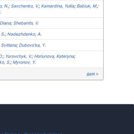
, N.
;
Savchenko, V.
;
Kamardina, Yuliia
;
Babiuk, M.
;
.
 Diana
;
Shebanits, V.
 S.
;
Nadezhdenko, A.
 Svitlana
;
Dubovs’ka, Y.
D.
;
Yurovchyk, V.
;
Horiunova, Kateryna
;
o, S.
;
Myronov, Y.
далі >