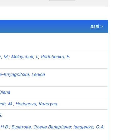
далі >
, М.
;
Melnychuk, I.
;
Pedchenko, E.
-Knyagnitska, Lenina
Olena
enė, M.
;
Horiunova, Kateryna
S.
 Н.В.
;
Булатова, Олена Валеріївна
;
Іващенко, О.А.