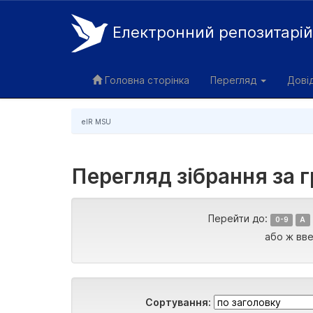
Електронний репозитарі
Skip
navigation
Головна сторінка
Перегляд
Дові
eIR MSU
Перегляд зібрання за 
Перейти до:
0-9
A
або ж вве
Сортування: