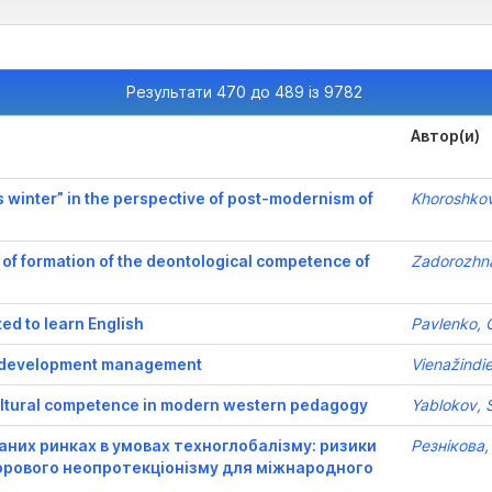
Результати 470 до 489 із 9782
Автор(и)
 winter” in the perspective of post-modernism of
Khoroshkov
rs of formation of the deontological competence of
Zadorozhna
ed to learn English
Pavlenko, 
le development management
Vienažindi
cultural competence in modern western pedagogy
Yablokov, 
ваних ринках в умовах техноглобалізму: ризики
Резнікова,
фрового неопротекціонізму для міжнародного