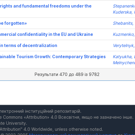
n rights and fundamental freedoms under the
Stepanenko
Kuderska, I
 be forgotten»
Shebanits,
mercial confidentiality in the EU and Ukraine
Kuzmenko,
 in terms of decentralization
Verytelnyk,
stainable Tourism Growth: Contemporary Strategies
Katyukha, 
Melnychenk
Результати 470 до 489 із 9782
електронний інституційний репозитарій.
e Commons «Attribution» 4.0 Всесвітня, якщо не зазначено інше.
te University.
Attribution" 4.0 Worldwide, unless otherwise noted.