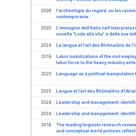
2026
l'archéologie du regard, où les racin
contemporaine
2020
L'immagine dell'Italia nell'interpreta
novella “Lode alla vita” e delle sue let
2024
La langue et l’art des Rhômaíôns de l
2019
Labor mobilizations of the civil empl
labor force to the heavy industry ent
2023
Language as a political manipulation 
2025
Langue et l’art des Rhômaíôns d’Ukra
2024
Leadership and management: identifi
2024
Leadership and management: identifi
2018
The leading linguists research review 
and conceptual world pictures reflect