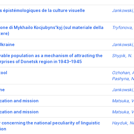
es épistémologiques de la culture visuelle
Jankowski,
zione di Mykhailo Kocjubyns'kyj (sul materiale della
Tryfonova,
tere)
'Ukraine
Jankowski,
oyable population as a mechanism of attracting the
Shypik, N.
erprises of Donetsk region in 1943–1945
tool
Ozhohan, A
Pashyna, Na
ine
Jankowski,
cation and mission
Matsuka, Vi
cation and mission
Matsuka, Vi
concerning the national peculiarity of linguistic
Hayduk, Nel
ion