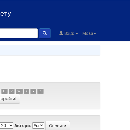
тету
Вхід:
Мова
U
V
W
X
Y
Z
Автори: