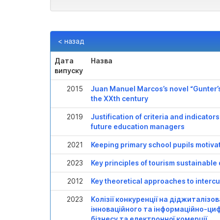
< назад
Дата
Назва
випуску
2015
Juan Manuel Marcos’s novel “Gunter’s
the XXth century
2019
Justification of criteria and indicato
future education managers
2021
Keeping primary school pupils motivat
2023
Key principles of tourism sustainab
2012
Key theoretical approaches to inter
2023
Kолізії конкуренції на діджиталізо
інноваційного та інформаційно-ци
бізнесу та електронної комерції