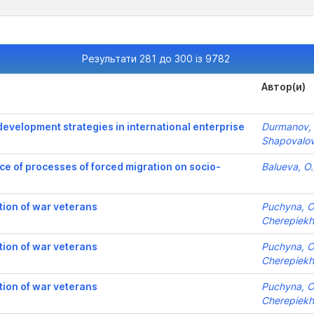
Результати 281 до 300 із 9782
Автор(и)
 development strategies in international enterprise
Durmanov, 
Shapovalova
ce of processes of forced migration on socio-
Balueva, O.
tion of war veterans
Puchyna, O
Cherepiekh
tion of war veterans
Puchyna, O
Cherepiekh
tion of war veterans
Puchyna, O
Cherepiekh