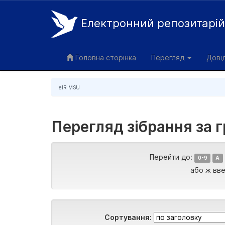
Електронний репозитарі
Skip
navigation
Головна сторінка
Перегляд
Дові
eIR MSU
Перегляд зібрання за 
Перейти до:
0-9
A
або ж вве
Сортування: