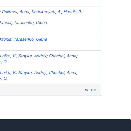
;
Politova, Anna
;
Khankevych, A.
;
Havrik, R.
ktoriia
;
Tarasenko, Olena
ktoriia
;
Tarasenko, Olena
Loiko, V.
;
Stoyka, Andriy
;
Chechel, Anna
;
, O.
Loiko, V.
;
Stoyka, Andriy
;
Chechel, Anna
;
, O.
далі >