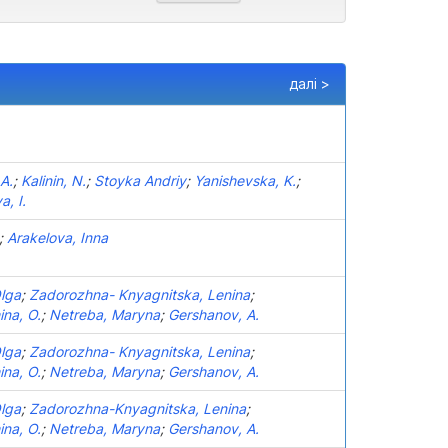
далі >
A.
;
Kalinin, N.
;
Stoyka Andriy
;
Yanishevska, K.
;
, I.
;
Arakelova, Inna
lga
;
Zadorozhna- Knyagnitska, Lenina
;
ina, O.
;
Netreba, Maryna
;
Gershanov, A.
lga
;
Zadorozhna- Knyagnitska, Lenina
;
ina, O.
;
Netreba, Maryna
;
Gershanov, A.
lga
;
Zadorozhna-Knyagnitska, Lenina
;
ina, O.
;
Netreba, Maryna
;
Gershanov, A.