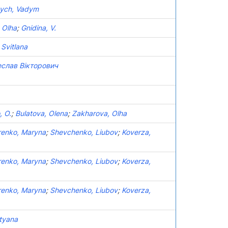
ych, Vadym
 Olha
;
Gnidina, V.
 Svitlana
еслав Вікторович
.
, O.
;
Bulatova, Olena
;
Zakharova, Olha
enko, Мaryna
;
Shevchenko, Liubov
;
Koverza,
enko, Мaryna
;
Shevchenko, Liubov
;
Koverza,
enko, Мaryna
;
Shevchenko, Liubov
;
Koverza,
tyana