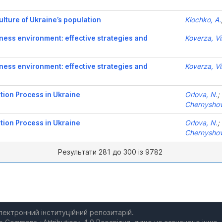
culture of Ukraine’s population
Klochko, A.
ness environment: effective strategies and
Koverza, Vi
ness environment: effective strategies and
Koverza, Vi
tion Process in Ukraine
Orlova, N.
;
Chernyshov
tion Process in Ukraine
Orlova, N.
;
Chernyshov
Результати 281 до 300 із 9782
електронний інституційний репозитарій.