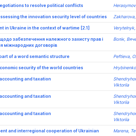
egotiations to resolve political conflicts
Herasymov
ssessing the innovation security level of countries
Zakharova,
 in Ukraine in the context of wartime [2.1]
Verytelnyk,
 щодо забезпечення належного захисту прав і
Волік, Вяч
я міжнародних договорів
part of a word semantic structure
Peftieva, O
economic security of the world countries
Hrybinenko
 accounting and taxation
Shendryhor
Viktoriia
 accounting and taxation
Shendryhor
Viktoriia
 accounting and taxation
Shendryhor
Viktoriia
ent and interregional cooperation of Ukrainian
Marena, Te