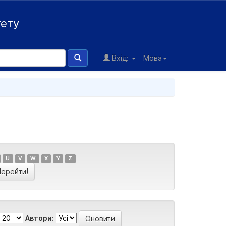
тету
Вхід:
Мова
U
V
W
X
Y
Z
Автори: