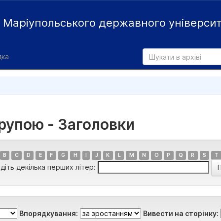
й
Маріупольського державного універси
дка
групою - Заголовки
B
C
D
E
F
G
H
I
J
K
L
M
N
O
P
Q
R
S
T
діть декілька перших літер:
Впорядкування:
Вивести на сторінку: