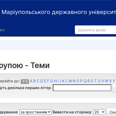
й
Маріупольського державного універси
дка
групою - Теми
ерейти до:
A
B
C
D
E
F
G
H
I
J
K
L
M
N
O
P
Q
R
S
T
U
V
W
X
Y
0-9
діть декілька перших літер:
дкування:
Вивести на сторінку: