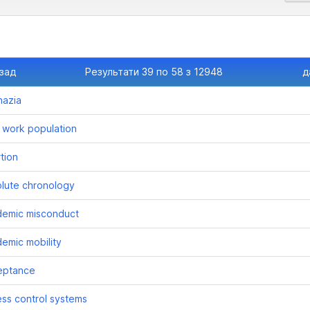
азад
Результати 39 по 58 з 12948
д
hazia
 work population
tion
lute chronology
demic misconduct
emic mobility
eptance
ss control systems