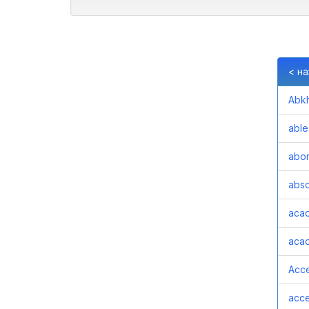
< н
Abk
able
abor
abso
aca
acad
Acc
acce