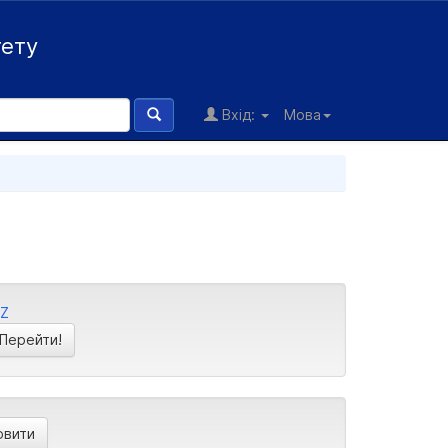
тету
Вхід:
Мова
Z