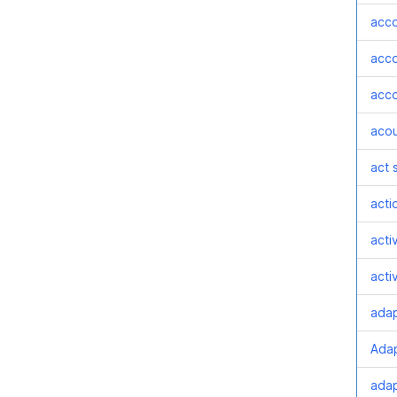
acco
acco
acco
acou
act 
acti
activ
acti
adap
Adap
adap