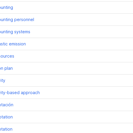
unting
unting personnel
unting systems
stic emission
sources
on plan
ity
vity-based approach
tación
tation
tation