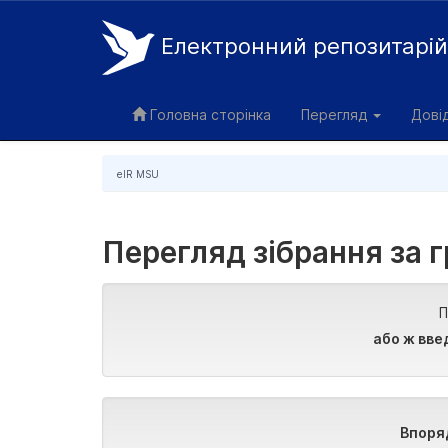
Електронний репозитарі
Skip
navigation
Головна сторінка
Перегляд
Дові
eIR MSU
Перегляд зібрання за 
П
або ж вве
Впоря