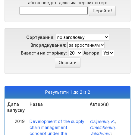
або ж введіть декілька перших літер:
Сортування:
Впорядкування:
Вивести на сторінку:
Автори:
Результати 1 до 2 із 2
Дата
Назва
Автор(и)
випуску
2019
Development of the supply
Osipenko, K.
;
chain management
Omelchenko,
concept under the
Volodymyr
;