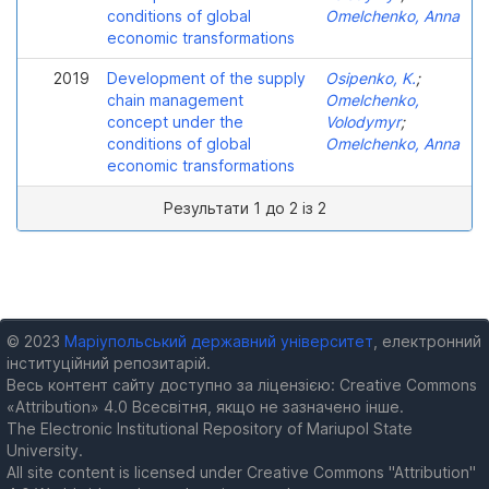
conditions of global
Omelchenko, Anna
economic transformations
2019
Development of the supply
Osipenko, K.
;
chain management
Omelchenko,
concept under the
Volodymyr
;
conditions of global
Omelchenko, Anna
economic transformations
Результати 1 до 2 із 2
© 2023
Маріупольський державний університет
, електронний
інституційний репозитарій.
Весь контент сайту доступно за ліцензією: Creative Commons
«Attribution» 4.0 Всесвітня, якщо не зазначено інше.
The Electronic Institutional Repository of Mariupol State
University.
All site content is licensed under Creative Commons "Attribution"