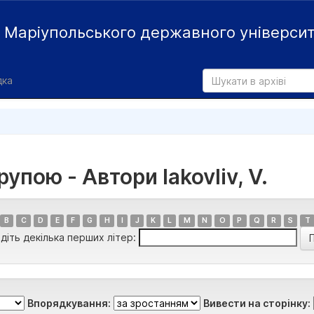
й
Маріупольського державного універси
дка
упою - Автори Iakovliv, V.
B
C
D
E
F
G
H
I
J
K
L
M
N
O
P
Q
R
S
T
діть декілька перших літер:
Впорядкування:
Вивести на сторінку: