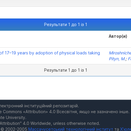
Результати 1 до 1 із 1
Автор(и)
 of 17–19 years by adoption of physical loads taking
Miroshnich
Pityn, M.
;
F
Результати 1 до 1 із 1
електронний інституційний репозитарій.
e Commons «Attribution» 4.0 Всесвітня, якщо не зазначено інше.
te University.
Attribution" 4.0 Worldwide, unless otherwise noted.
а © 2002-2005
Массачусетський технологічний інститут
та
Х’юл