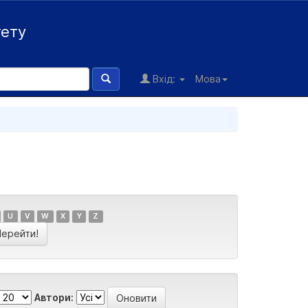
тету
Вхід:
Мова
U
V
W
X
Y
Z
Автори: