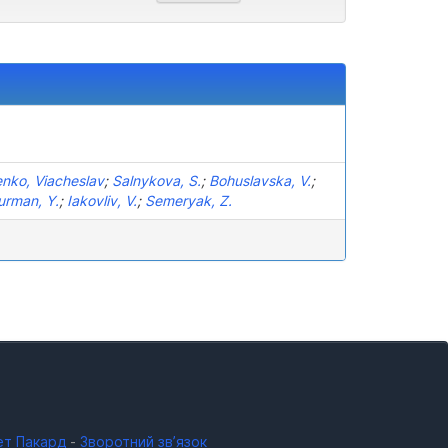
enko, Viacheslav
;
Salnykova, S.
;
Bohuslavska, V.
;
urman, Y.
;
Iakovliv, V.
;
Semeryak, Z.
ет Пакард
-
Зворотний зв’язок