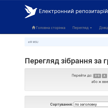
Електронний репозитарі
Skip
navigation
Головна сторінка
Перегляд
Дові
eIR MSU
Перегляд зібрання за гр
Перейти до:
0-9
A
або ж вве
Сортування: