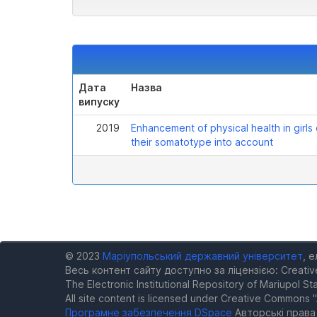
Дата
Назва
випуску
2019
Enhancement of physical health in girls
their somatotype into account
© 2023
Маріупольський державний університет
, 
Весь контент сайту доступно за ліцензією: Creativ
The Electronic Institutional Repository of Mariupol Sta
All site content is licensed under Creative Commons "
Програмне забезпечення DSpace
Авторські прав