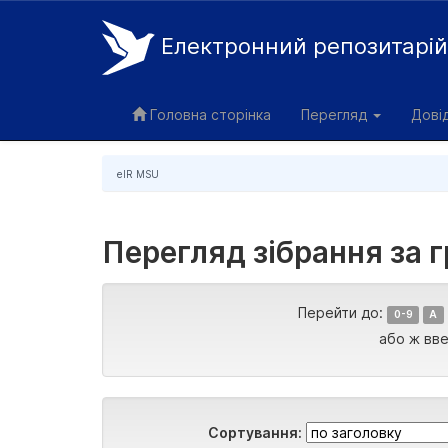
Електронний репозитарі
Skip
navigation
Головна сторінка
Перегляд
Дові
eIR MSU
Перегляд зібрання за г
Перейти до:
0-9
A
або ж вве
Сортування: