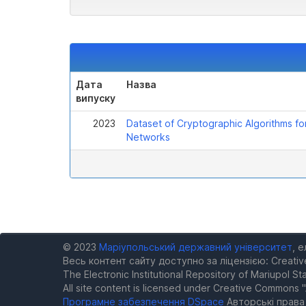
Дата
Назва
випуску
2023
Dataset of Cryptographic Algorithms for
Networks
© 2023
Маріупольський державний університет
, 
Весь контент сайту доступно за ліцензією: Creativ
The Electronic Institutional Repository of Mariupol Sta
All site content is licensed under Creative Commons "
Програмне забезпечення DSpace
Авторські прав