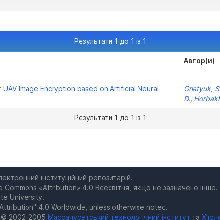
Результати 1 до 1 із 1
Автор(и)
 UAV Image Encryption based on Artificial Neural
Gnatyuk, S
D.
;
Horbakh
Результати 1 до 1 із 1
електронний інституційний репозитарій.
e Commons «Attribution» 4.0 Всесвітня, якщо не зазначено інше.
te University.
Attribution" 4.0 Worldwide, unless otherwise noted.
а © 2002-2005
Массачусетський технологічний інститут
та
Х’юл