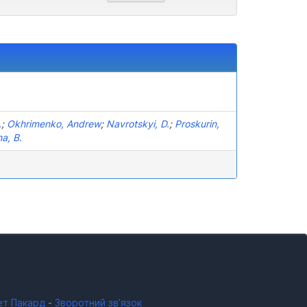
.
;
Okhrimenko, Andrew
;
Navrotskyi, D.
;
Proskurin,
a, B.
ет Пакард
-
Зворотний зв’язок