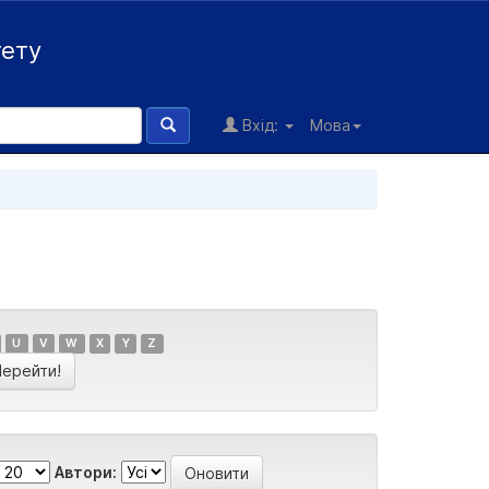
тету
Вхід:
Мова
U
V
W
X
Y
Z
Автори: