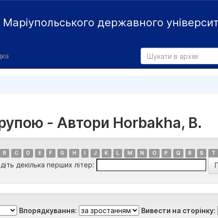
й
Маріупольського державного універси
дка
рупою - Автори Horbakha, B.
B
C
D
E
F
G
H
I
J
K
L
M
N
O
P
Q
R
S
T
діть декілька перших літер:
Впорядкування:
Вивести на сторінку: