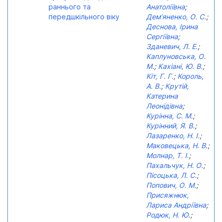
раннього та
Анатоліївна
;
передшкільного віку
Дем’яненко, О. С.
;
Деснова, Ірина
Сергіївна
;
Зданевич, Л. Е.
;
Каплуновська, О.
М.
;
Кахіані, Ю. В.
;
Кіт, Г. Г.
;
Король,
А. В.
;
Крутій,
Катерина
Леонідівна
;
Курінна, С. М.
;
Курінний, Я. В.
;
Лазаренко, Н. І.
;
Маковецька, Н. В.
;
Молнар, Т. І.
;
Пахальчук, Н. О.
;
Пісоцька, Л. С.
;
Попович, О. М.
;
Присяжнюк,
Лариса Андріївна
;
Родюк, Н. Ю.
;