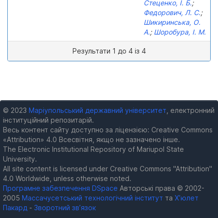
Стеценко, І. Б.
;
Федорович, Л. С.
;
Шикиринська, О.
А.
;
Шоробура, І. М.
Результати 1 до 4 із 4
© 2023
Маріупольський державний університет
, електронний
інституційний репозитарій.
Весь контент сайту доступно за ліцензією: Creative Commons
«Attribution» 4.0 Всесвітня, якщо не зазначено інше.
The Electronic Institutional Repository of Mariupol State
University.
All site content is licensed under Creative Commons "Attribution"
4.0 Worldwide, unless otherwise noted.
Програмне забезпечення DSpace
Авторські права © 2002-
2005
Массачусетський технологічний інститут
та
Х’юлет
Пакард
-
Зворотний зв’язок