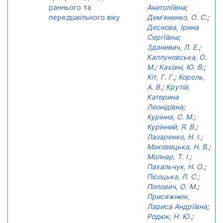
раннього та
Анатоліївна
;
передшкільного віку
Дем’яненко, О. С.
;
Деснова, Ірина
Сергіївна
;
Зданевич, Л. Е.
;
Каплуновська, О.
М.
;
Кахіані, Ю. В.
;
Кіт, Г. Г.
;
Король,
А. В.
;
Крутій,
Катерина
Леонідівна
;
Курінна, С. М.
;
Курінний, Я. В.
;
Лазаренко, Н. І.
;
Маковецька, Н. В.
;
Молнар, Т. І.
;
Пахальчук, Н. О.
;
Пісоцька, Л. С.
;
Попович, О. М.
;
Присяжнюк,
Лариса Андріївна
;
Родюк, Н. Ю.
;