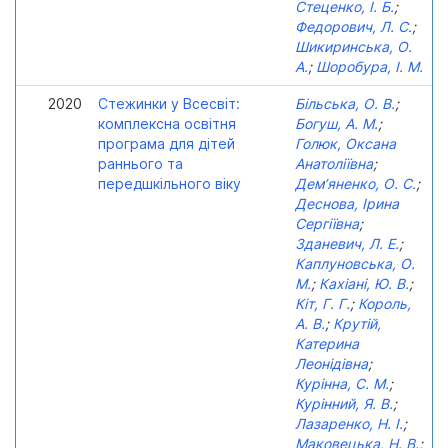
Стеценко, І. Б.
;
Федорович, Л. С.
;
Шикиринська, О.
А.
;
Шоробура, І. М.
2020
Стежинки у Всесвіт:
Більська, О. В.
;
комплексна освітня
Богуш, А. М.
;
програма для дітей
Голюк, Оксана
раннього та
Анатоліївна
;
передшкільного віку
Дем’яненко, О. С.
;
Деснова, Ірина
Сергіївна
;
Зданевич, Л. Е.
;
Каплуновська, О.
М.
;
Кахіані, Ю. В.
;
Кіт, Г. Г.
;
Король,
А. В.
;
Крутій,
Катерина
Леонідівна
;
Курінна, С. М.
;
Курінний, Я. В.
;
Лазаренко, Н. І.
;
Маковецька, Н. В.
;