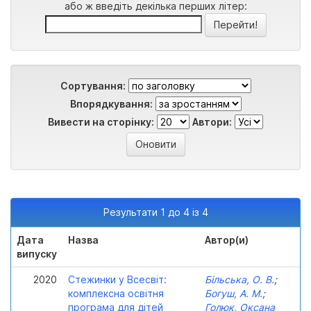
або ж введіть декілька перших літер:
Сортування:
Впорядкування:
Вивести на сторінку:
Автори:
Результати 1 до 4 із 4
Дата
Назва
Автор(и)
випуску
2020
Стежинки у Всесвіт:
Більська, О. В.
;
комплексна освітня
Богуш, А. М.
;
програма для дітей
Голюк, Оксана