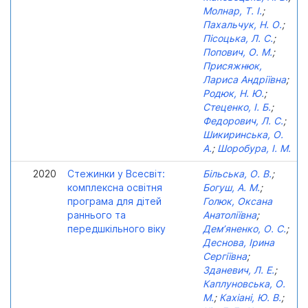
Молнар, Т. І.
;
Пахальчук, Н. О.
;
Пісоцька, Л. С.
;
Попович, О. М.
;
Присяжнюк,
Лариса Андріївна
;
Родюк, Н. Ю.
;
Стеценко, І. Б.
;
Федорович, Л. С.
;
Шикиринська, О.
А.
;
Шоробура, І. М.
2020
Стежинки у Всесвіт:
Більська, О. В.
;
комплексна освітня
Богуш, А. М.
;
програма для дітей
Голюк, Оксана
раннього та
Анатоліївна
;
передшкільного віку
Дем’яненко, О. С.
;
Деснова, Ірина
Сергіївна
;
Зданевич, Л. Е.
;
Каплуновська, О.
М.
;
Кахіані, Ю. В.
;