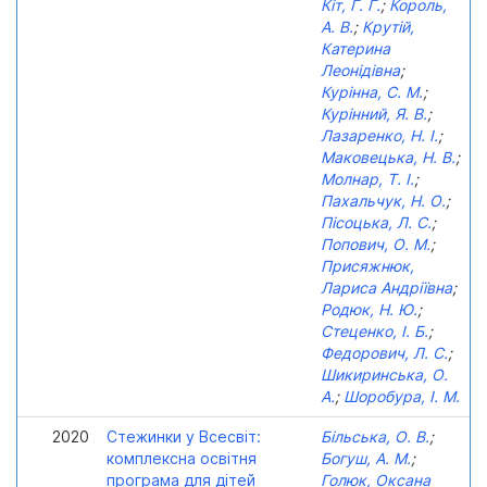
Кіт, Г. Г.
;
Король,
А. В.
;
Крутій,
Катерина
Леонідівна
;
Курінна, С. М.
;
Курінний, Я. В.
;
Лазаренко, Н. І.
;
Маковецька, Н. В.
;
Молнар, Т. І.
;
Пахальчук, Н. О.
;
Пісоцька, Л. С.
;
Попович, О. М.
;
Присяжнюк,
Лариса Андріївна
;
Родюк, Н. Ю.
;
Стеценко, І. Б.
;
Федорович, Л. С.
;
Шикиринська, О.
А.
;
Шоробура, І. М.
2020
Стежинки у Всесвіт:
Більська, О. В.
;
комплексна освітня
Богуш, А. М.
;
програма для дітей
Голюк, Оксана