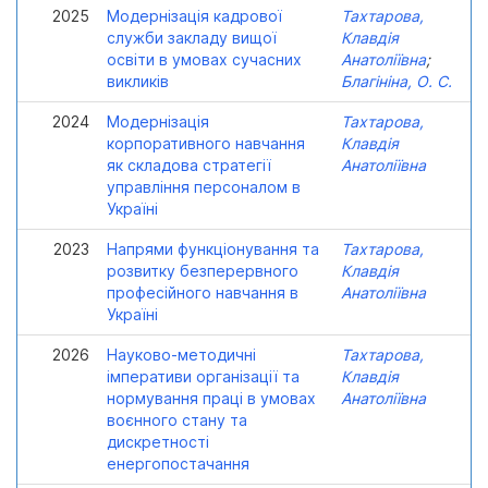
2025
Модернізація кадрової
Тахтарова,
служби закладу вищої
Клавдія
освіти в умовах сучасних
Анатоліївна
;
викликів
Благініна, О. С.
2024
Модернізація
Тахтарова,
корпоративного навчання
Клавдія
як складова стратегії
Анатоліївна
управління персоналом в
Україні
2023
Напрями функціонування та
Тахтарова,
розвитку безперервного
Клавдія
професійного навчання в
Анатоліївна
Україні
2026
Науково-методичні
Тахтарова,
імперативи організації та
Клавдія
нормування праці в умовах
Анатоліївна
воєнного стану та
дискретності
енергопостачання