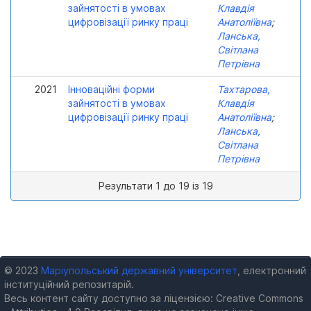
зайнятості в умовах
Клавдія
цифровізації ринку праці
Анатоліївна
;
Ланська,
Світлана
Петрівна
2021
Інноваційні форми
Тахтарова,
зайнятості в умовах
Клавдія
цифровізації ринку праці
Анатоліївна
;
Ланська,
Світлана
Петрівна
Результати 1 до 19 із 19
© 2023
Маріупольський державний університет
, електронний
інституційний репозитарій.
Весь контент сайту доступно за ліцензією: Creative Commons