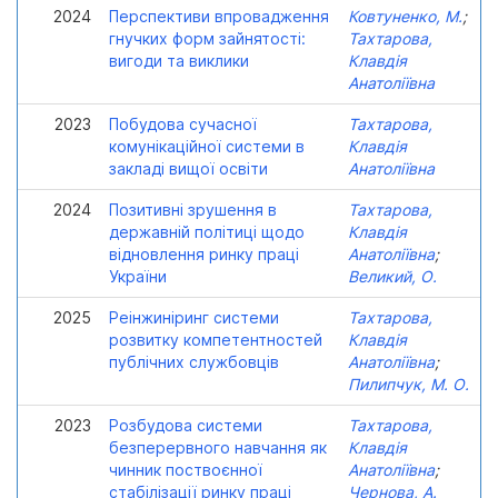
2024
Перспективи впровадження
Ковтуненко, М.
;
гнучких форм зайнятості:
Тахтарова,
вигоди та виклики
Клавдія
Анатоліївна
2023
Побудова сучасної
Тахтарова,
комунікаційної системи в
Клавдія
закладі вищої освіти
Анатоліївна
2024
Позитивні зрушення в
Тахтарова,
державній політиці щодо
Клавдія
відновлення ринку праці
Анатоліївна
;
України
Великий, О.
2025
Реінжиніринг системи
Тахтарова,
розвитку компетентностей
Клавдія
публічних службовців
Анатоліївна
;
Пилипчук, М. О.
2023
Розбудова системи
Тахтарова,
безперервного навчання як
Клавдія
чинник поствоєнної
Анатоліївна
;
стабілізації ринку праці
Чернова, А.