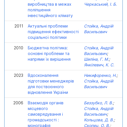
виробництва в межах
Черкаський, І. Б.
поліпшення
інвестиційного клімату
2011
Актуальні проблеми
Стойка, Андрій
підвищення ефективності
Васильович
соціальної політики
2010
Бюджетна політика:
Стойка, Андрій
основні проблеми та
Васильович
;
напрями їх вирішення
Шиліна, Г. М.
;
Янкілевич, К. С.
2023
Вдосконалення
Никифоренко, Н.
;
підготовки менеджерів
Стойка, Андрій
для поствоєнного
Васильович
відновлення України
2006
Взаємодія органів
Беззубко, Л. В.
;
місцевого
Стойка, Андрій
самоврядування і
Васильович
;
громадськості :
Кольцова, Д. В.
;
монографія
Скопец, О. В.
;