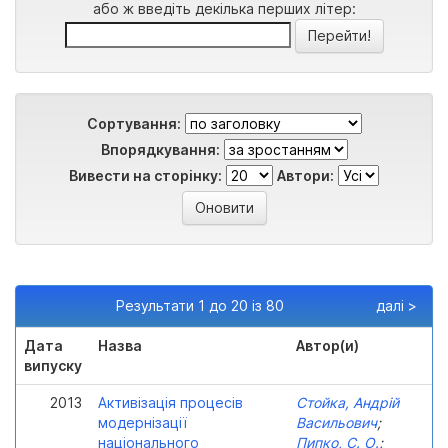
або ж введіть декілька перших літер:
Сортування:
Впорядкування:
Вивести на сторінку:
Автори:
Результати 1 до 20 із 80
далі >
Дата
Назва
Автор(и)
випуску
2013
Активізація процесів
Стойка, Андрій
модернізації
Васильович
;
національного
Пипко, С. О.
;