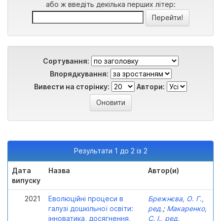
або ж введіть декілька перших літер:
Сортування:
Впорядкування:
Вивести на сторінку:
Автори:
Результати 1 до 2 із 2
Дата
Назва
Автор(и)
випуску
2021
Еволюційні процеси в
Брежнєва, О. Г.,
галузі дошкільної освіти:
ред.
;
Макаренко,
інноватика, досягнення,
С. І., ред.