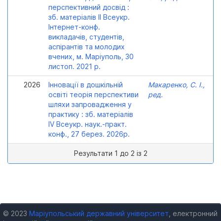
перспективний досвід :
зб. матеріалів ІІ Всеукр.
Інтернет-конф.
викладачів, студентів,
аспірантів та молодих
вчених, м. Маріуполь, 30
листоп. 2021 р.
2026
Інновації в дошкільній
Макаренко, С. І.,
освіті теорія перспективи
ред.
шляхи запровадження у
практику : зб. матеріалів
ІV Всеукр. наук.-практ.
конф., 27 берез. 2026р.
Результати 1 до 2 із 2
© 2023
Маріупольський державний університет
, електронний