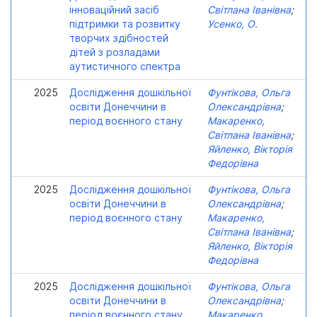
інноваційний засіб
Світлана Іванівна
;
підтримки та розвитку
Усенко, О.
творчих здібностей
дітей з розладами
аутистичного спектра
2025
Дослідження дошкільної
Фунтікова, Ольга
освіти Донеччини в
Олександрівна
;
період воєнного стану
Макаренко,
Світлана Іванівна
;
Яйленко, Вікторія
Федорівна
2025
Дослідження дошкільної
Фунтікова, Ольга
освіти Донеччини в
Олександрівна
;
період воєнного стану
Макаренко,
Світлана Іванівна
;
Яйленко, Вікторія
Федорівна
2025
Дослідження дошкільної
Фунтікова, Ольга
освіти Донеччини в
Олександрівна
;
період воєнного стану
Макаренко,