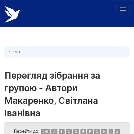
Skip
navigation
eIR MSU
Перегляд зібрання за
групою - Автори
Макаренко, Світлана
Іванівна
Перейти до:
0-9
A
B
C
D
E
F
G
H
I
J