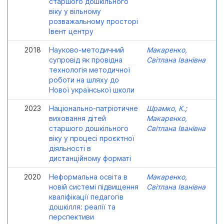
старшого дошкільного
віку у вільному
розважальному просторі
Івент центру
2018
Науково-методичний
Макаренко,
супровід як провідна
Світлана Іванівна
технологія методичної
роботи на шляху до
Нової української школи
2023
Національно-патріотичне
Шрамко, К.
;
виховання дітей
Макаренко,
старшого дошкільного
Світлана Іванівна
віку у процесі проєктної
діяльності в
дистанційному форматі
2020
Неформальна освіта в
Макаренко,
новій системі підвищення
Світлана Іванівна
кваліфікації педагогів
дошкілля: реалії та
перспективи