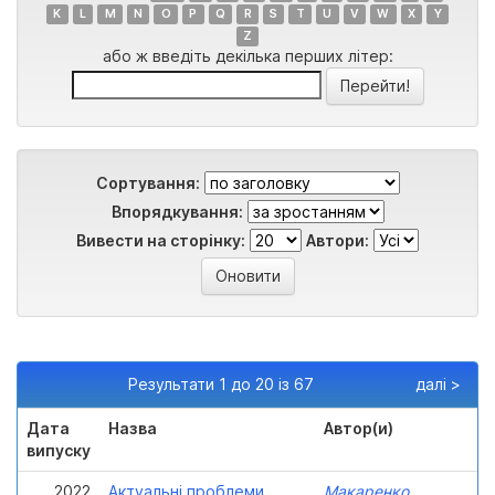
K
L
M
N
O
P
Q
R
S
T
U
V
W
X
Y
Z
або ж введіть декілька перших літер:
Сортування:
Впорядкування:
Вивести на сторінку:
Автори:
Результати 1 до 20 із 67
далі >
Дата
Назва
Автор(и)
випуску
2022
Актуальні проблеми
Макаренко,