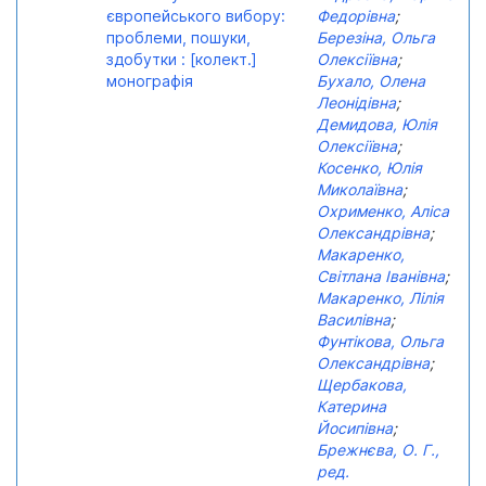
європейського вибору:
Федорівна
;
проблеми, пошуки,
Березіна, Ольга
здобутки : [колект.]
Олексіївна
;
монографія
Бухало, Олена
Леонідівна
;
Демидова, Юлія
Олексіївна
;
Косенко, Юлія
Миколаївна
;
Охрименко, Аліса
Олександрівна
;
Макаренко,
Світлана Іванівна
;
Макаренко, Лілія
Василівна
;
Фунтікова, Ольга
Олександрівна
;
Щербакова,
Катерина
Йосипівна
;
Брежнєва, О. Г.,
ред.