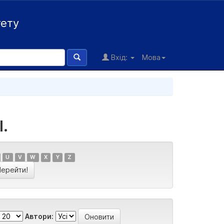
тету
Вхід:
Мова
І.
U
V
W
X
Y
Z
Автори: