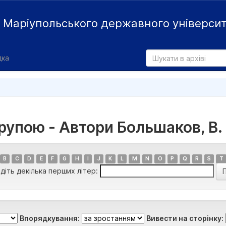
й
Маріупольського державного універси
дка
рупою - Автори Большаков, В. 
B
C
D
E
F
G
H
I
J
K
L
M
N
O
P
Q
R
S
T
діть декілька перших літер:
Впорядкування:
Вивести на сторінку: