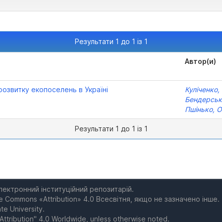
Результати 1 до 1 із 1
Автор(и)
розвитку екопоселень в Україні
Куліченко, І
Бендерськи
Пшінько, О
Результати 1 до 1 із 1
електронний інституційний репозитарій.
e Commons «Attribution» 4.0 Всесвітня, якщо не зазначено інше.
te University.
Attribution" 4.0 Worldwide, unless otherwise noted.