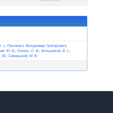
. І.
;
Панченко, Володимир Григорович
;
й, Ю. Б.
;
Оніпко, О. Ф.
;
Большаков, В. І.
;
. М.
;
Савицький, М. В.