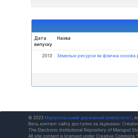
Дата
Назва
випуску
2013
Земельні ресурси як фізична основа 
© 2023
Маріупольський державний університет
, 
Весь контент сайту доступно за ліцензією: Creativ
The Electronic Institutional Repository of Mariupol Sta
All site content is licensed under Creative Commons "