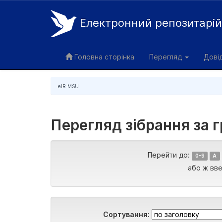
Електронний репозитарі
Skip
navigation
Головна сторінка
Перегляд
Дові
eIR MSU
Перегляд зібрання за г
Перейти до:
0-9
A
або ж вве
Сортування: