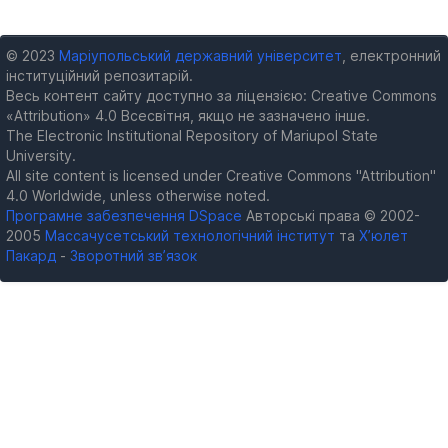
© 2023
Маріупольський державний університет
, електронний
інституційний репозитарій.
Весь контент сайту доступно за ліцензією: Creative Commons
«Attribution» 4.0 Всесвітня, якщо не зазначено інше.
The Electronic Institutional Repository of Mariupol State
University.
All site content is licensed under Creative Commons "Attribution"
4.0 Worldwide, unless otherwise noted.
Програмне забезпечення DSpace
Авторські права © 2002-
2005
Массачусетський технологічний інститут
та
Х’юлет
Пакард
-
Зворотний зв’язок