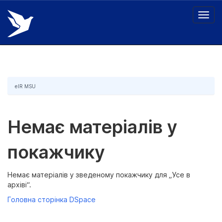
Skip
navigation
eIR MSU
Немає матеріалів у
покажчику
Немає матеріалів у зведеному покажчику для „Усе в
архіві“.
Головна сторінка DSpace