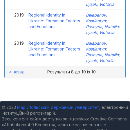
Lysak, Victoriia
2019
Regional Identity in
Balabanov,
Ukraine: Formation Factors
Kostiantyn
;
and Functions
Pashyna, Nataliia
;
Lysak, Victoriia
2019
Regional Identity in
Balabanov,
Ukraine: Formation Factors
Kostiantyn
;
and Functions
Pashyna, Nataliia
;
Lysak, Victoriia
< назад
Результати 8 до 10 із 10
© 2023
Маріупольський державний університет
, електронний
інституційний репозитарій.
Весь контент сайту доступно за ліцензією: Creative Commons
«Attribution» 4.0 Всесвітня, якщо не зазначено інше.