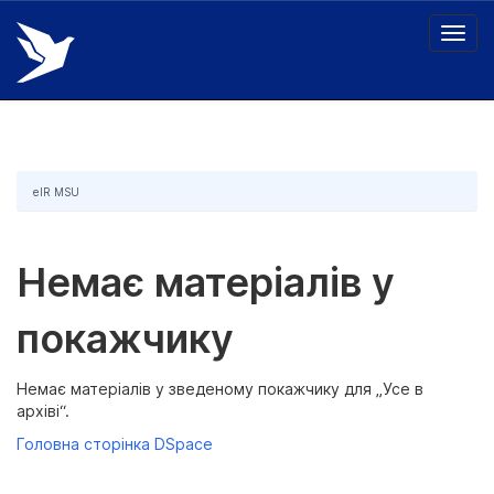
Skip
navigation
eIR MSU
Немає матеріалів у
покажчику
Немає матеріалів у зведеному покажчику для „Усе в
архіві“.
Головна сторінка DSpace