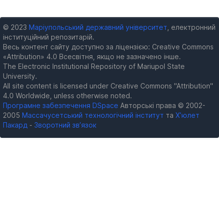
© 2023
Маріупольський державний університет
, електронний
інституційний репозитарій.
Весь контент сайту доступно за ліцензією: Creative Commons
«Attribution» 4.0 Всесвітня, якщо не зазначено інше.
The Electronic Institutional Repository of Mariupol State
University.
All site content is licensed under Creative Commons "Attribution"
4.0 Worldwide, unless otherwise noted.
Програмне забезпечення DSpace
Авторські права © 2002-
2005
Массачусетський технологічний інститут
та
Х’юлет
Пакард
-
Зворотний зв’язок