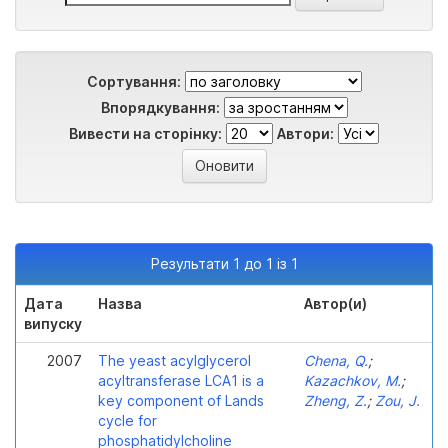
Сортування:
Впорядкування:
Вивести на сторінку:
Автори:
Результати 1 до 1 із 1
Дата
Назва
Автор(и)
випуску
2007
The yeast acylglycerol
Chena, Q.
;
acyltransferase LCA1 is a
Kazachkov, M.
;
key component of Lands
Zheng, Z.
;
Zou, J.
cycle for
phosphatidylcholine