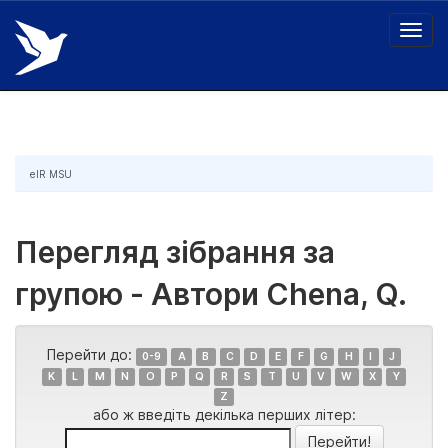
Skip
navigation
eIR MSU
Перегляд зібрання за
групою - Автори Chena, Q.
Перейти до:
0-9
A
B
C
D
E
F
G
H
I
J
K
L
M
N
O
P
Q
R
S
T
U
V
W
X
Y
Z
або ж введіть декілька перших літер: