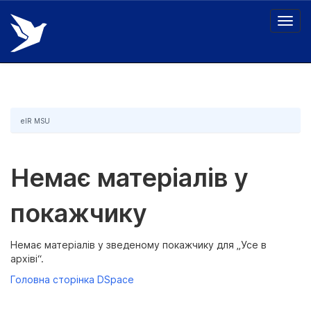
Skip
navigation
eIR MSU
Немає матеріалів у
покажчику
Немає матеріалів у зведеному покажчику для „Усе в
архіві“.
Головна сторінка DSpace