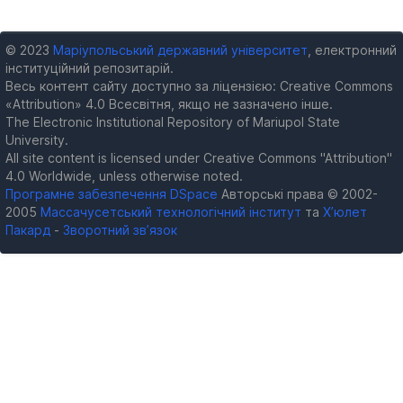
© 2023
Маріупольський державний університет
, електронний
інституційний репозитарій.
Весь контент сайту доступно за ліцензією: Creative Commons
«Attribution» 4.0 Всесвітня, якщо не зазначено інше.
The Electronic Institutional Repository of Mariupol State
University.
All site content is licensed under Creative Commons "Attribution"
4.0 Worldwide, unless otherwise noted.
Програмне забезпечення DSpace
Авторські права © 2002-
2005
Массачусетський технологічний інститут
та
Х’юлет
Пакард
-
Зворотний зв’язок