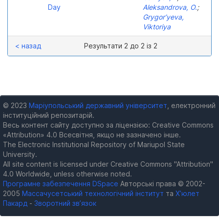
Day
Aleksandrova, O.
;
Grygor’yeva,
Viktoriya
< назад
Результати 2 до 2 із 2
© 2023
Маріупольський державний університет
, електронний
інституційний репозитарій.
Весь контент сайту доступно за ліцензією: Creative Commons
«Attribution» 4.0 Всесвітня, якщо не зазначено інше.
The Electronic Institutional Repository of Mariupol State
University.
All site content is licensed under Creative Commons "Attribution"
4.0 Worldwide, unless otherwise noted.
Програмне забезпечення DSpace
Авторські права © 2002-
2005
Массачусетський технологічний інститут
та
Х’юлет
Пакард
-
Зворотний зв’язок