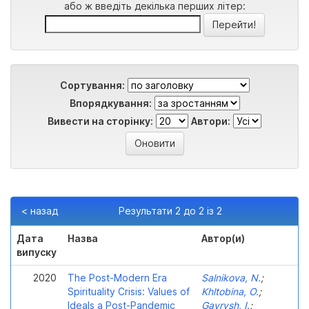
або ж введіть декілька перших літер:
Сортування:
Впорядкування:
Вивести на сторінку:
Автори:
< назад
Результати 2 до 2 із 2
Дата
Назва
Автор(и)
випуску
2020
The Post-Modern Era
Salnikova, N.
;
Spirituality Crisis: Values of
Khltobina, O.
;
Ideals a Post-Pandemic
Gavrysh, I.
;