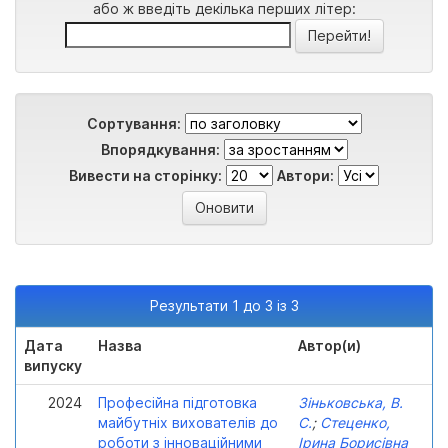
або ж введіть декілька перших літер:
Сортування:
Впорядкування:
Вивести на сторінку:
Автори:
Результати 1 до 3 із 3
Дата
Назва
Автор(и)
випуску
2024
Професійна підготовка
Зіньковська, В.
майбутніх вихователів до
С.
;
Стеценко,
роботи з інноваційними
Ірина Борисівна