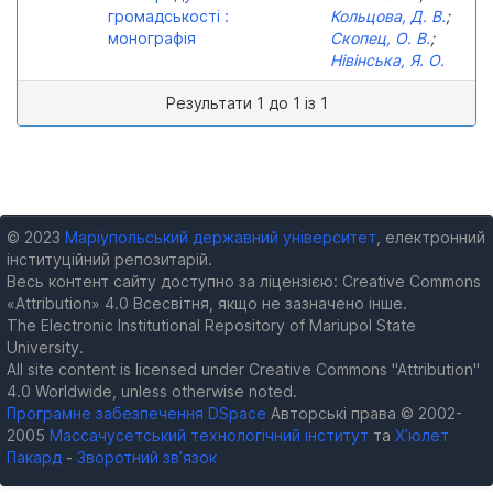
громадськості :
Кольцова, Д. В.
;
монографія
Скопец, О. В.
;
Нівінська, Я. О.
Результати 1 до 1 із 1
© 2023
Маріупольський державний університет
, електронний
інституційний репозитарій.
Весь контент сайту доступно за ліцензією: Creative Commons
«Attribution» 4.0 Всесвітня, якщо не зазначено інше.
The Electronic Institutional Repository of Mariupol State
University.
All site content is licensed under Creative Commons "Attribution"
4.0 Worldwide, unless otherwise noted.
Програмне забезпечення DSpace
Авторські права © 2002-
2005
Массачусетський технологічний інститут
та
Х’юлет
Пакард
-
Зворотний зв’язок