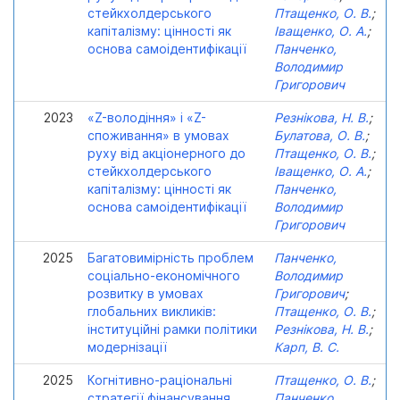
стейкхолдерського
Птащенко, О. В.
;
капіталізму: цінності як
Іващенко, О. А.
;
основа самоідентифікації
Панченко,
Володимир
Григорович
2023
«Z-володіння» і «Z-
Резнікова, Н. В.
;
споживання» в умовах
Булатова, О. В.
;
руху від акціонерного до
Птащенко, О. В.
;
стейкхолдерського
Іващенко, О. А.
;
капіталізму: цінності як
Панченко,
основа самоідентифікації
Володимир
Григорович
2025
Багатовимірність проблем
Панченко,
соціально-економічного
Володимир
розвитку в умовах
Григорович
;
глобальних викликів:
Птащенко, О. В.
;
інституційні рамки політики
Резнікова, Н. В.
;
модернізації
Карп, В. С.
2025
Когнітивно-раціональні
Птащенко, О. В.
;
стратегії фінансування
Панченко,