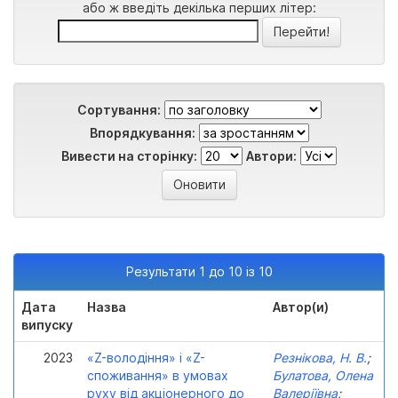
або ж введіть декілька перших літер:
Сортування:
Впорядкування:
Вивести на сторінку:
Автори:
Результати 1 до 10 із 10
Дата
Назва
Автор(и)
випуску
2023
«Z-володіння» і «Z-
Резнікова, Н. В.
;
споживання» в умовах
Булатова, Олена
руху від акціонерного до
Валеріївна
;