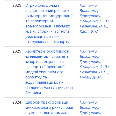
2025
Стрибкоподібний і
Панченко,
наздоганяючий розвиток
Володимир
як імператив модернізації
Григорович
;
та структурної
Птащенко, О. В.
;
трансформації азійських
Резнікова, Н. В.
;
країн: історичні аспекти
Карп, В. С.
реалізації політики
стимулювання експорту
2025
Характерні особливості
Панченко,
імплементації стратегії
Володимир
імпортозаміщення та
Григорович
;
експортної орієнтації в
Птащенко, О. В.
;
моделі економічного
Резнікова, Н. В.
;
розвитку та
Русак, Д. М.
індустріалізації країн
Південної Азії і Латинської
Америки
2024
Цифрові трансформації
Панченко,
міжнародного ринку праці
Володимир
в умовах платформізації
Григорович
;