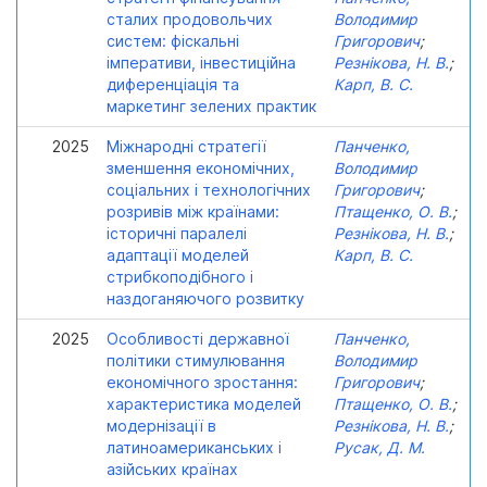
сталих продовольчих
Володимир
систем: фіскальні
Григорович
;
імперативи, інвестиційна
Резнікова, Н. В.
;
диференціація та
Карп, В. С.
маркетинг зелених практик
2025
Міжнародні стратегії
Панченко,
зменшення економічних,
Володимир
соціальних і технологічних
Григорович
;
розривів між країнами:
Птащенко, О. В.
;
історичні паралелі
Резнікова, Н. В.
;
адаптації моделей
Карп, В. С.
стрибкоподібного і
наздоганяючого розвитку
2025
Особливості державної
Панченко,
політики стимулювання
Володимир
економічного зростання:
Григорович
;
характеристика моделей
Птащенко, О. В.
;
модернізації в
Резнікова, Н. В.
;
латиноамериканських і
Русак, Д. М.
азійських країнах