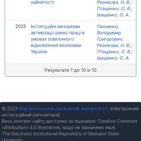
зайнятості
Резнікова, Н. В.
;
Птащенко, О. В.
;
Іващенко, О. А.
2023
Інституційні механізми
Панченко,
активізації ринку праці в
Володимир
умовах повоєнного
Григорович
;
відновлення економіки
Резнікова, Н. В.
;
України
Птащенко, О. В.
;
Іващенко, О. А.
Результати 1 до 10 із 10
© 2023
Маріупольський державний університет
, електронний
інституційний репозитарій.
Весь контент сайту доступно за ліцензією: Creative Commons
«Attribution» 4.0 Всесвітня, якщо не зазначено інше.
The Electronic Institutional Repository of Mariupol State
University.