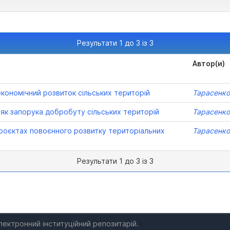
Результати 1 до 3 із 3
Автор(и)
економічний розвиток сільських територій
Тарасенко
 як запорука добробуту сільських територій
Тарасенко
роєктах повоєнного розвитку територіальних
Тарасенко
Результати 1 до 3 із 3
електронний інституційний репозитарій.