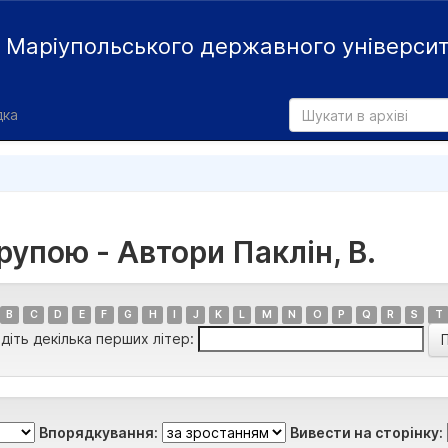
й
Маріупольського державного універси
дка
рупою - Автори Паклін, В.
B
C
D
E
F
G
H
I
J
K
L
M
N
O
P
Q
R
S
T
діть декілька перших літер:
Впорядкування:
Вивести на сторінку: