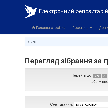
Електронний репозитарі
Skip
navigation
Головна сторінка
Перегляд
Дові
eIR MSU
Перегляд зібрання за г
Перейти до:
0-9
A
або ж вве
Сортування: