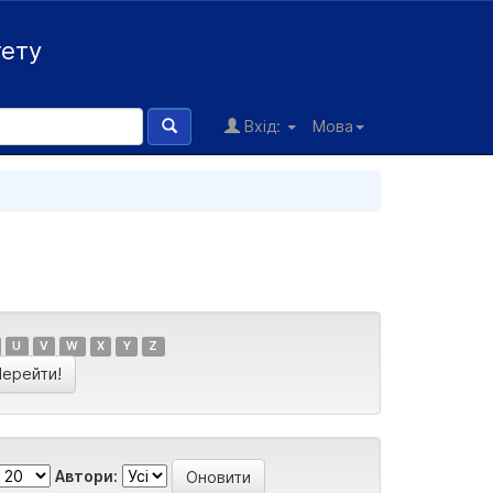
тету
Вхід:
Мова
U
V
W
X
Y
Z
Автори: