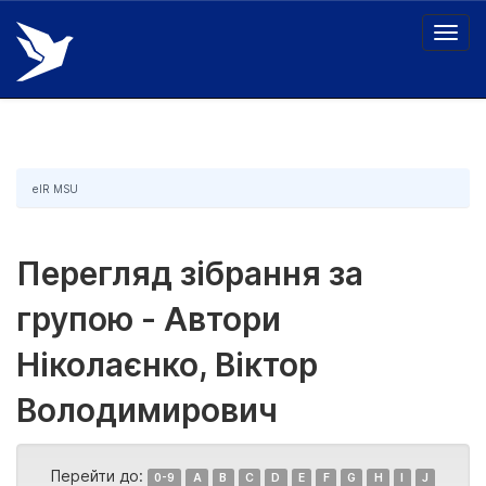
Skip
navigation
eIR MSU
Перегляд зібрання за
групою - Автори
Ніколаєнко, Віктор
Володимирович
Перейти до:
0-9
A
B
C
D
E
F
G
H
I
J