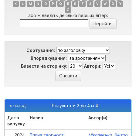
K
L
M
N
O
P
Q
R
S
T
U
V
W
X
Y
Z
або ж введіть декілька перших літер:
Сортування:
Впорядкування:
Вивести на сторінку:
Автори:
< назад
Результати 2 до 4 із 4
Дата
Назва
Автор(и)
випуску
2024
Вплив творчості
Ніколаєнко, Віктор