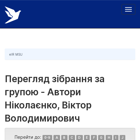
Skip
navigation
eIR MSU
Перегляд зібрання за
групою - Автори
Ніколаєнко, Віктор
Володимирович
Перейти до:
0-9
A
B
C
D
E
F
G
H
I
J