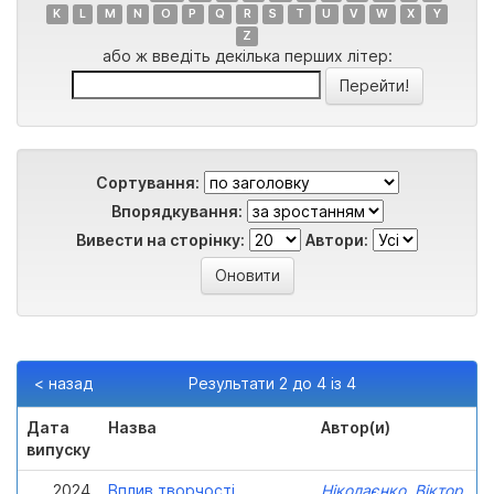
K
L
M
N
O
P
Q
R
S
T
U
V
W
X
Y
Z
або ж введіть декілька перших літер:
Сортування:
Впорядкування:
Вивести на сторінку:
Автори:
< назад
Результати 2 до 4 із 4
Дата
Назва
Автор(и)
випуску
2024
Вплив творчості
Ніколаєнко, Віктор