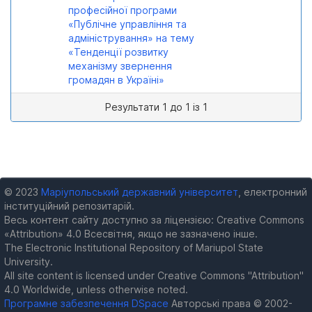
професійної програми
«Публічне управління та
адміністрування» на тему
«Тенденції розвитку
механізму звернення
громадян в Україні»
Результати 1 до 1 із 1
© 2023
Маріупольський державний університет
, електронний
інституційний репозитарій.
Весь контент сайту доступно за ліцензією: Creative Commons
«Attribution» 4.0 Всесвітня, якщо не зазначено інше.
The Electronic Institutional Repository of Mariupol State
University.
All site content is licensed under Creative Commons "Attribution"
4.0 Worldwide, unless otherwise noted.
Програмне забезпечення DSpace
Авторські права © 2002-