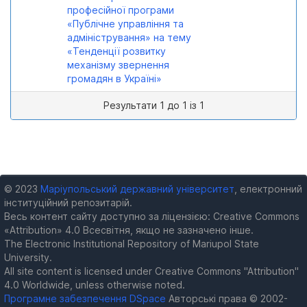
професійної програми
«Публічне управління та
адміністрування» на тему
«Тенденції розвитку
механізму звернення
громадян в Україні»
Результати 1 до 1 із 1
© 2023
Маріупольський державний університет
, електронний
інституційний репозитарій.
Весь контент сайту доступно за ліцензією: Creative Commons
«Attribution» 4.0 Всесвітня, якщо не зазначено інше.
The Electronic Institutional Repository of Mariupol State
University.
All site content is licensed under Creative Commons "Attribution"
4.0 Worldwide, unless otherwise noted.
Програмне забезпечення DSpace
Авторські права © 2002-