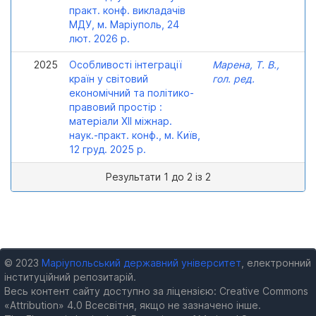
практ. конф. викладачів
МДУ, м. Маріуполь, 24
лют. 2026 р.
2025
Особливості інтеграції
Марена, Т. В.,
країн у світовий
гол. ред.
економічний та політико-
правовий простір :
матеріали XІІ міжнар.
наук.-практ. конф., м. Київ,
12 груд. 2025 р.
Результати 1 до 2 із 2
© 2023
Маріупольський державний університет
, електронний
інституційний репозитарій.
Весь контент сайту доступно за ліцензією: Creative Commons
«Attribution» 4.0 Всесвітня, якщо не зазначено інше.