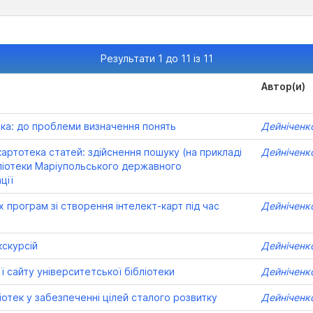
Результати 1 до 11 із 11
Автор(и)
тика: до проблеми визначення понять
Дейніченк
артотека статей: здійснення пошуку (на прикладі
Дейніченк
бліотеки Маріупольського державного
ції
 програм зі створення інтелект-карт під час
Дейніченк
кскурсій
Дейніченк
ї сайту університетської бібліотеки
Дейніченк
іотек у забезпеченні цілей сталого розвитку
Дейніченк