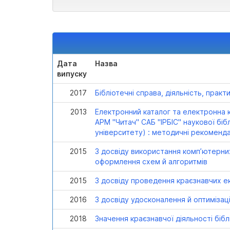
Дата
Назва
випуску
2017
Бібліотечні справа, діяльність, прак
2013
Електронний каталог та електронна к
АРМ "Читач" САБ "ІРБІС" наукової бі
університету) : методичні рекоменда
2015
З досвіду використання комп’ютерних
оформлення схем й алгоритмів
2015
З досвіду проведення краєзнавчих е
2016
З досвіду удосконалення й оптимізаці
2018
Значення краєзнавчої діяльності бібл