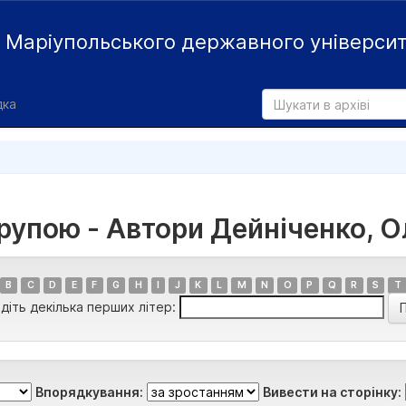
й
Маріупольського державного універси
дка
групою - Автори Дейніченко, О
B
C
D
E
F
G
H
I
J
K
L
M
N
O
P
Q
R
S
T
діть декілька перших літер:
Впорядкування:
Вивести на сторінку: