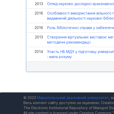
2013
Огляд науково-дослідної краєзнавчої
2016
Особливості використання вільного 
видавничій діяльності наукової бібл
2016
Роль бібліотечної справи у забезпече
2013
Створення віртуальних виставок: мет
методичні рекомендації
2014
Участь НБ МДУ у підготовці універси
: мапа розуму
© 2023
Маріупольський державний університет
, 
Весь контент сайту доступно за ліцензією: Creativ
The Electronic Institutional Repository of Mariupol Sta
All site content is licensed under Creative Commons "