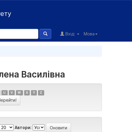
тету
Вхід:
Мова
лена Василівна
U
V
W
X
Y
Z
Автори: