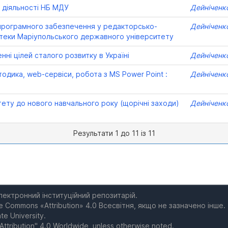
 діяльності НБ МДУ
Дейніченк
програмного забезпечення у редакторсько-
Дейніченк
іотеки Маріупольського державного університету
нні цілей сталого розвитку в Україні
Дейніченк
одика, web-сервіси, робота з MS Power Point :
Дейніченк
тету до нового навчального року (щорічні заходи)
Дейніченк
Результати 1 до 11 із 11
електронний інституційний репозитарій.
e Commons «Attribution» 4.0 Всесвітня, якщо не зазначено інше.
te University.
Attribution" 4.0 Worldwide, unless otherwise noted.