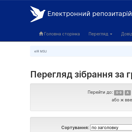
Електронний репозитарі
Skip
navigation
Головна сторінка
Перегляд
Дові
eIR MSU
Перегляд зібрання за 
Перейти до:
0-9
A
або ж вве
Сортування: