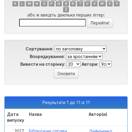
K
L
M
N
O
P
Q
R
S
T
U
V
W
X
Y
Z
або ж введіть декілька перших літер:
Сортування:
Впорядкування:
Вивести на сторінку:
Автори:
Результати 1 до 11 із 11
Дата
Назва
Автор(и)
випуску
2017
Бібліотечні справа,
Дейніченко,