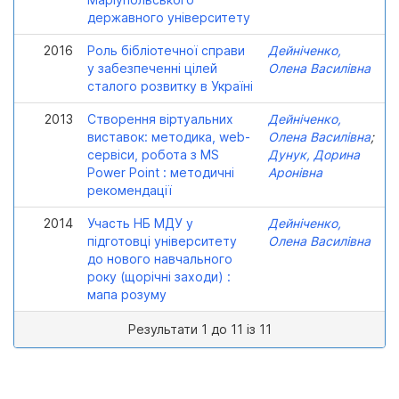
державного університету
2016
Роль бібліотечної справи
Дейніченко,
у забезпеченні цілей
Олена Василівна
сталого розвитку в Україні
2013
Створення віртуальних
Дейніченко,
виставок: методика, web-
Олена Василівна
;
сервіси, робота з MS
Дунук, Дорина
Power Point : методичні
Аронівна
рекомендації
2014
Участь НБ МДУ у
Дейніченко,
підготовці університету
Олена Василівна
до нового навчального
року (щорічні заходи) :
мапа розуму
Результати 1 до 11 із 11