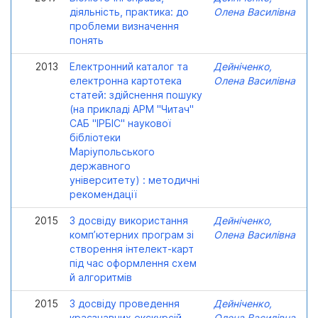
діяльність, практика: до
Олена Василівна
проблеми визначення
понять
2013
Електронний каталог та
Дейніченко,
електронна картотека
Олена Василівна
статей: здійснення пошуку
(на прикладі АРМ "Читач"
САБ "ІРБІС" наукової
бібліотеки
Маріупольського
державного
університету) : методичні
рекомендації
2015
З досвіду використання
Дейніченко,
комп’ютерних програм зі
Олена Василівна
створення інтелект-карт
під час оформлення схем
й алгоритмів
2015
З досвіду проведення
Дейніченко,
краєзнавчих екскурсій
Олена Василівна