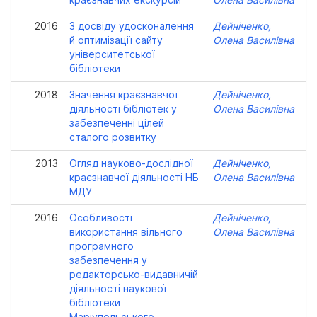
2016
З досвіду удосконалення
Дейніченко,
й оптимізації сайту
Олена Василівна
університетської
бібліотеки
2018
Значення краєзнавчої
Дейніченко,
діяльності бібліотек у
Олена Василівна
забезпеченні цілей
сталого розвитку
2013
Огляд науково-дослідної
Дейніченко,
краєзнавчої діяльності НБ
Олена Василівна
МДУ
2016
Особливості
Дейніченко,
використання вільного
Олена Василівна
програмного
забезпечення у
редакторсько-видавничій
діяльності наукової
бібліотеки
Маріупольського