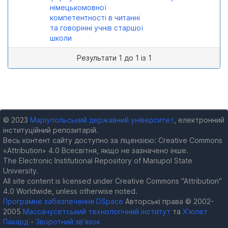
німецькомовної
компетентності в читанні
та говорінні учнів старшої
школи
Результати 1 до 1 із 1
© 2023
Маріупольський державний університет
, електронний
інституційний репозитарій.
Весь контент сайту доступно за ліцензією: Creative Commons
«Attribution» 4.0 Всесвітня, якщо не зазначено інше.
The Electronic Institutional Repository of Mariupol State
University.
All site content is licensed under Creative Commons "Attribution"
4.0 Worldwide, unless otherwise noted.
Програмне забезпечення DSpace
Авторські права © 2002-
2005
Массачусетський технологічний інститут
та
Х’юлет
Пакард
-
Зворотний зв’язок