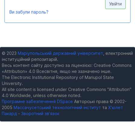
Ви забули пароль?
© 2023
Маріупольський державний університет
, електронний
інституційний репозитарій.
Весь контент сайту доступно за ліцензією: Creative Commons
«Attribution» 4.0 Всесвітня, якщо не зазначено інше.
The Electronic Institutional Repository of Mariupol State
University.
All site content is licensed under Creative Commons "Attribution"
4.0 Worldwide, unless otherwise noted.
Програмне забезпечення DSpace
Авторські права © 2002-
2005
Массачусетський технологічний інститут
та
Х’юлет
Пакард
-
Зворотний зв’язок