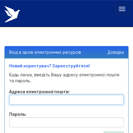
Skip
navigation
Вхід в архів електронних ресурсів
Довідка
Новий користувач? Зареєструйтеся!
Будь ласка, введіть Вашу адресу електронної пошти
та пароль.
Адреса електронної пошти:
Пароль: