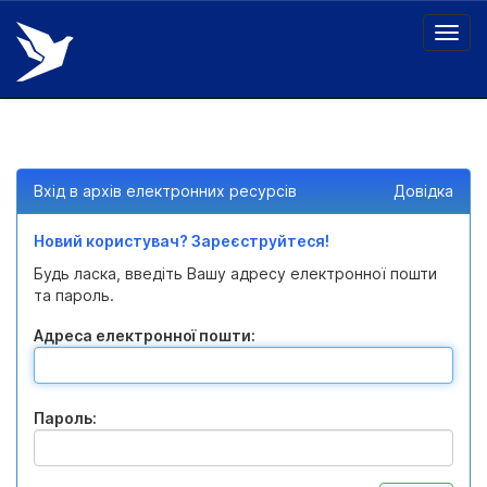
Skip
navigation
Вхід в архів електронних ресурсів
Довідка
Новий користувач? Зареєструйтеся!
Будь ласка, введіть Вашу адресу електронної пошти
та пароль.
Адреса електронної пошти:
Пароль: