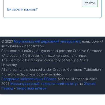
Ви забули пароль?
© 2023
Маріупольський державний університет
, електронний
інституційний репозитарій.
Весь контент сайту доступно за ліцензією: Creative Commons
«Attribution» 4.0 Всесвітня, якщо не зазначено інше.
The Electronic Institutional Repository of Mariupol State
University.
All site content is licensed under Creative Commons "Attribution"
4.0 Worldwide, unless otherwise noted.
Програмне забезпечення DSpace
Авторські права © 2002-
2005
Массачусетський технологічний інститут
та
Х’юлет
Пакард
-
Зворотний зв’язок