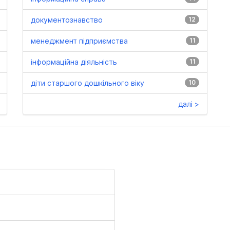
документознавство
12
менеджмент підприємства
11
інформаційна діяльність
11
діти старшого дошкільного віку
10
далі >