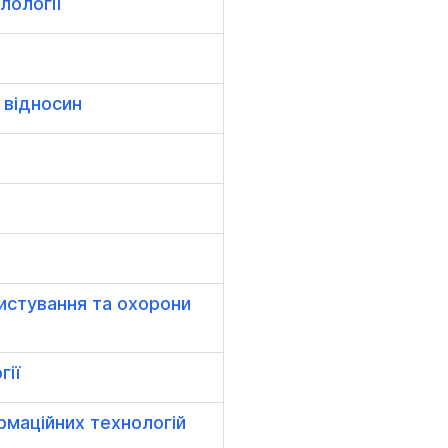
лології
 відносин
истування та охорони
гії
рмаційних технологій