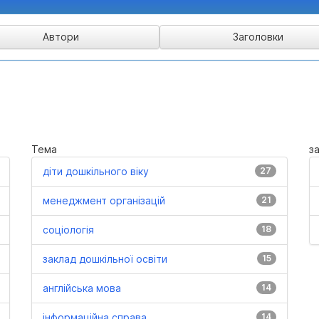
Тема
з
діти дошкільного віку
27
менеджмент організацій
21
соціологія
18
заклад дошкільної освіти
15
англійська мова
14
інформаційна справа
14