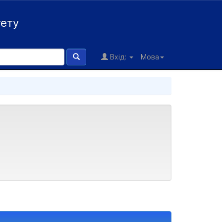
тету
Вхід:
Мова