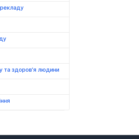
перекладу
аду
у та здоров’я людини
іння