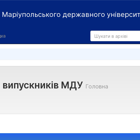
й
Маріупольського державного універси
дка
и випускників МДУ
Головна