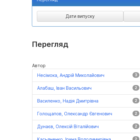
Перегляд
Автор
Несімока, Андрій Миколайович
3
Алабаш, Іван Васильович
2
Василенко, Надія Дмитрівна
2
Голощапов, Олександр Євгенович
2
Дунаєв, Олексій Віталійович
2
Касьяненко, Ірина Володимирівна
2