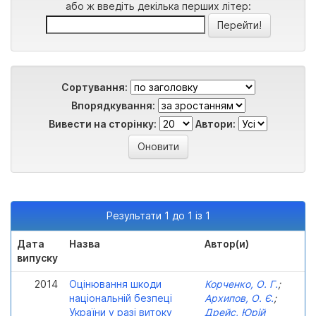
або ж введіть декілька перших літер:
Сортування:
Впорядкування:
Вивести на сторінку:
Автори:
Результати 1 до 1 із 1
Дата
Назва
Автор(и)
випуску
2014
Оцінювання шкоди
Корченко, О. Г.
;
національній безпеці
Архипов, О. Є.
;
України у разі витоку
Дрейс, Юрій